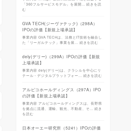
「360フルサービスモデル」を展開…
続きを読
む
GVA TECH(ジーヴァテック)（298A）
IPOの評価【新規上場承認】
事業内容 GVA TECHは、法務とIT技術を融合し
た「リーガルテック」事業を展…
続きを読む
dely(デリー)（299A）IPOの評価【新規
上場承認】
事業内容 dely(デリー)は、クラシルを中心にリ
テール・デジタルプラットフォー…
続きを読む
アルピコホールディングス（297A）IPO
の評価【新規上場承認】
事業内容 アルピコホールディングスは、長野県
を拠点に流通、運輸、観光、不動産、そ…
続き
を読む
日本オーエー研究所（5241）IPOの評価