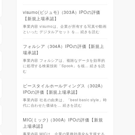
visumo(ビジュモ)（303A）IPOの評価
【新規上場承認】
事業内容 visumoは、企業が所有する写真や動画
といった デジタルアセット を…
続きを読む
フォルシア（304A）IPOの評価【新規上
場承認】
事業内容 フォルシアは、複雑なデータを効率的
に処理する検索技術「Spook」を核…
続きを読
む
ビースタイルホールディングス（302A）
IPOの評価【新規上場承認】
事業内容 社名の由来は、「best basic style」時
代に合わせた価値を…
続きを読む
MIC(ミック)（300A）IPOの評価【新規
上場承認】
事業内容 MICは、企業の業務効率化を支援する