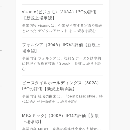
visumo(ビジュモ)（303A）IPOの評価
【新規上場承認】
事業内容 visumoは、企業が所有する写真や動画
といった デジタルアセット を…
続きを読む
フォルシア（304A）IPOの評価【新規上
場承認】
事業内容 フォルシアは、複雑なデータを効率的
に処理する検索技術「Spook」を核…
続きを読
む
ビースタイルホールディングス（302A）
IPOの評価【新規上場承認】
事業内容 社名の由来は、「best basic style」時
代に合わせた価値を…
続きを読む
MIC(ミック)（300A）IPOの評価【新規
上場承認】
事業内容 MICは、企業の業務効率化を支援する