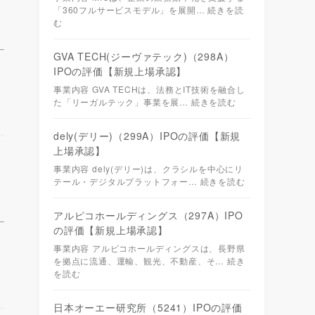
「360フルサービスモデル」を展開…
続きを読
む
GVA TECH(ジーヴァテック)（298A）
IPOの評価【新規上場承認】
事業内容 GVA TECHは、法務とIT技術を融合し
た「リーガルテック」事業を展…
続きを読む
dely(デリー)（299A）IPOの評価【新規
上場承認】
事業内容 dely(デリー)は、クラシルを中心にリ
テール・デジタルプラットフォー…
続きを読む
アルピコホールディングス（297A）IPO
の評価【新規上場承認】
事業内容 アルピコホールディングスは、長野県
を拠点に流通、運輸、観光、不動産、そ…
続き
を読む
日本オーエー研究所（5241）IPOの評価