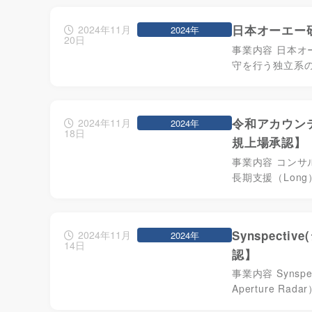
日本オーエー研
2024年11月
2024年
20日
事業内容 日本オ
守を行う独立系
令和アカウンテ
2024年11月
2024年
18日
規上場承認】
事業内容 コンサ
長期支援（Lon
Synspect
2024年11月
2024年
14日
認】
事業内容 Synsp
Aperture R