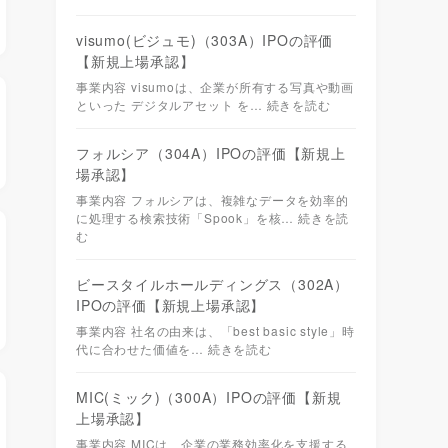
visumo(ビジュモ)（303A）IPOの評価
【新規上場承認】
事業内容 visumoは、企業が所有する写真や動画
といった デジタルアセット を…
続きを読む
フォルシア（304A）IPOの評価【新規上
場承認】
事業内容 フォルシアは、複雑なデータを効率的
に処理する検索技術「Spook」を核…
続きを読
む
ビースタイルホールディングス（302A）
IPOの評価【新規上場承認】
事業内容 社名の由来は、「best basic style」時
代に合わせた価値を…
続きを読む
MIC(ミック)（300A）IPOの評価【新規
上場承認】
事業内容 MICは、企業の業務効率化を支援する