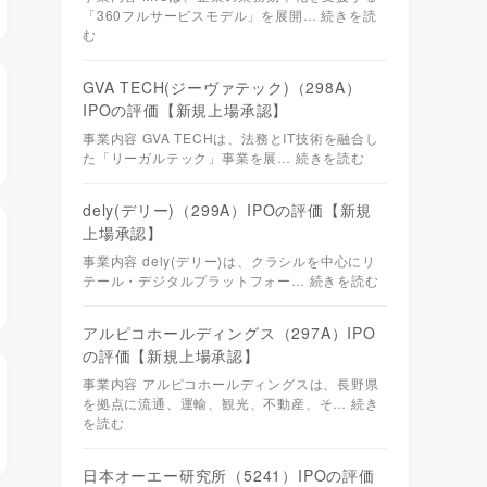
「360フルサービスモデル」を展開…
続きを読
む
GVA TECH(ジーヴァテック)（298A）
IPOの評価【新規上場承認】
事業内容 GVA TECHは、法務とIT技術を融合し
た「リーガルテック」事業を展…
続きを読む
dely(デリー)（299A）IPOの評価【新規
上場承認】
事業内容 dely(デリー)は、クラシルを中心にリ
テール・デジタルプラットフォー…
続きを読む
アルピコホールディングス（297A）IPO
の評価【新規上場承認】
事業内容 アルピコホールディングスは、長野県
を拠点に流通、運輸、観光、不動産、そ…
続き
を読む
日本オーエー研究所（5241）IPOの評価