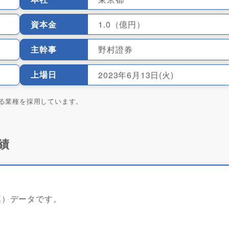
資本金
1.0（億円）
主幹事
野村證券
上場日
2023年6月13日(火)
る業種を採用しています。
業績
決算）データです。