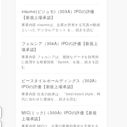
visumo(ビジュモ)（303A）IPOの評価
【新規上場承認】
事業内容 visumoは、企業が所有する写真や動画
といった デジタルアセット を…
続きを読む
フォルシア（304A）IPOの評価【新規上
場承認】
事業内容 フォルシアは、複雑なデータを効率的
に処理する検索技術「Spook」を核…
続きを読
む
ビースタイルホールディングス（302A）
IPOの評価【新規上場承認】
事業内容 社名の由来は、「best basic style」時
代に合わせた価値を…
続きを読む
MIC(ミック)（300A）IPOの評価【新規
上場承認】
事業内容 MICは、企業の業務効率化を支援する