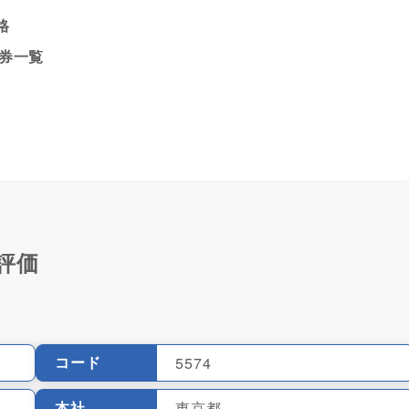
格
証券一覧
評価
コード
5574
本社
東京都