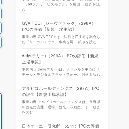
「360フルサービスモデル」を展開…
続きを読
む
GVA TECH(ジーヴァテック)（298A）
IPOの評価【新規上場承認】
事業内容 GVA TECHは、法務とIT技術を融合し
た「リーガルテック」事業を展…
続きを読む
dely(デリー)（299A）IPOの評価【新規
上場承認】
事業内容 dely(デリー)は、クラシルを中心にリ
テール・デジタルプラットフォー…
続きを読む
アルピコホールディングス（297A）IPO
の評価【新規上場承認】
事業内容 アルピコホールディングスは、長野県
を拠点に流通、運輸、観光、不動産、そ…
続き
を読む
日本オーエー研究所（5241）IPOの評価