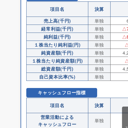
項目名
決算
売上高(千円)
単独
経常利益(千円)
単独
△7
純利益(千円)
単独
△8
１株当たり純利益(円)
単独
△
純資産額(千円)
単独
4,
１株当たり純資産額(円)
単独
△
総資産額(千円)
単独
4,
自己資本比率(%)
単独
キャッシュフロー指標
項目名
決算
営業活動による
単独
キャッシュフロー