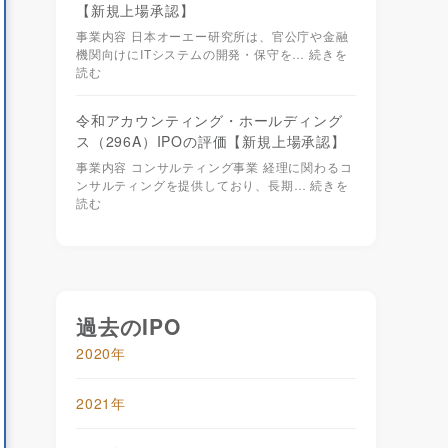
【新規上場承認】
1年
2022年
事業内容 日本オーエー研究所は、官公庁や金融
8月
8月
機関向けにITシステムの開発・保守を…
続きを
318
1,978,230
読む
703
△181,757
令和アカウンティング・ホールディング
425
△196,366
ス（296A）IPOの評価【新規上場承認】
66
△41
事業内容 コンサルティング事業 経理に関わるコ
863
1,793,709
ンサルティングを提供しており、長期…
続きを
読む
77
232
477
2,159,798
.40
82.80
過去のIPO
2020年
1年
2022年
8月
8月
2021年
760
△253,494