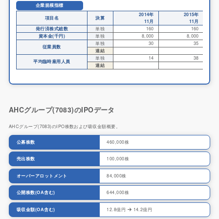
企業規模指標
2014年
2015年
項目名
決算
11月
11月
発行済株式総数
単独
160
160
資本金(千円)
単独
8,000
8,000
単独
30
35
従業員数
連結
単独
14
38
平均臨時雇用人員
連結
AHCグループ(7083)のIPOデータ
AHCグループ(7083)のIPO株数および吸収金額概要。
公募株数
460,000株
売出株数
100,000株
オーバーアロットメント
84,000株
公開株数(OA含む)
644,000株
吸収金額(OA含む)
12.8億円
14.2億円