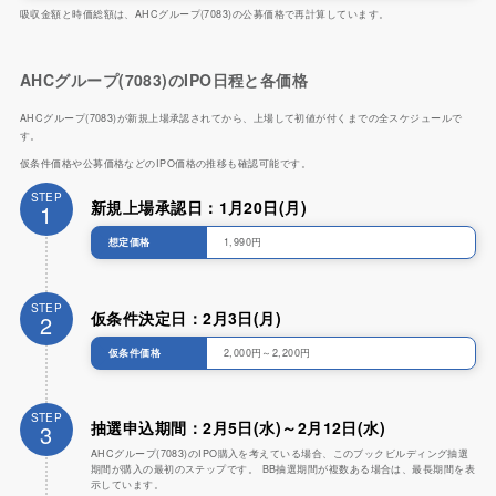
吸収金額と時価総額は、AHCグループ(7083)の公募価格で再計算しています。
AHCグループ(7083)のIPO日程と各価格
AHCグループ(7083)が新規上場承認されてから、上場して初値が付くまでの全スケジュールで
す。
仮条件価格や公募価格などのIPO価格の推移も確認可能です。
STEP
新規上場承認日：1月20日(月)
1
想定価格
1,990円
STEP
仮条件決定日：2月3日(月)
2
仮条件価格
2,000円～2,200円
STEP
抽選申込期間：2月5日(水)～2月12日(水)
3
AHCグループ(7083)のIPO購入を考えている場合、このブックビルディング抽選
期間が購入の最初のステップです。 BB抽選期間が複数ある場合は、最長期間を表
示しています。