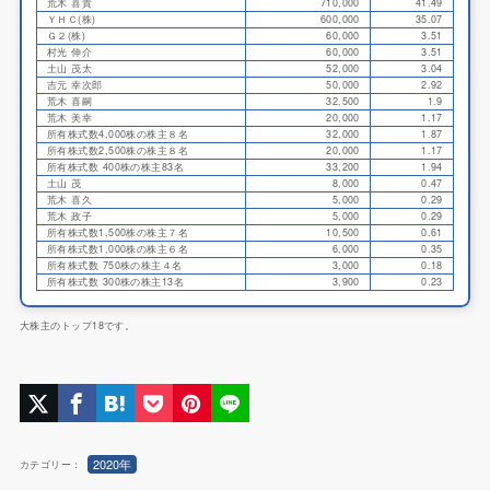
荒木 喜貴
710,000
41.49
ＹＨＣ(株)
600,000
35.07
Ｇ２(株)
60,000
3.51
村光 伸介
60,000
3.51
土山 茂太
52,000
3.04
吉元 幸次郎
50,000
2.92
荒木 喜嗣
32,500
1.9
荒木 美幸
20,000
1.17
所有株式数4,000株の株主８名
32,000
1.87
所有株式数2,500株の株主８名
20,000
1.17
所有株式数 400株の株主83名
33,200
1.94
土山 茂
8,000
0.47
荒木 喜久
5,000
0.29
荒木 政子
5,000
0.29
所有株式数1,500株の株主７名
10,500
0.61
所有株式数1,000株の株主６名
6,000
0.35
所有株式数 750株の株主４名
3,000
0.18
所有株式数 300株の株主13名
3,900
0.23
大株主のトップ18です。
2020年
カテゴリー：