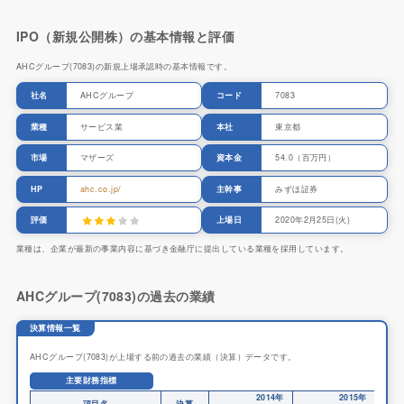
IPO（新規公開株）の基本情報と評価
AHCグループ(7083)の新規上場承認時の基本情報です。
社名
AHCグループ
コード
7083
業種
サービス業
本社
東京都
市場
マザーズ
資本金
54.0（百万円）
HP
ahc.co.jp/
主幹事
みずほ証券
評価
上場日
2020年2月25日(火)
業種は、企業が最新の事業内容に基づき金融庁に提出している業種を採用しています。
AHCグループ(7083)の過去の業績
決算情報一覧
AHCグループ(7083)が上場する前の過去の業績（決算）データです。
主要財務指標
2014年
2015年
項目名
決算