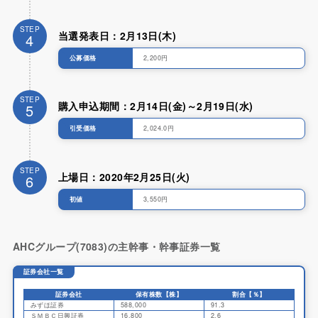
STEP
当選発表日：2月13日(木)
4
公募価格
2,200円
STEP
購入申込期間：2月14日(金)～2月19日(水)
5
引受価格
2,024.0円
STEP
上場日：2020年2月25日(火)
6
初値
3,550円
AHCグループ(7083)の主幹事・幹事証券一覧
証券会社一覧
証券会社
保有株数【株】
割合【％】
みずほ証券
588,000
91.3
ＳＭＢＣ日興証券
16,800
2.6