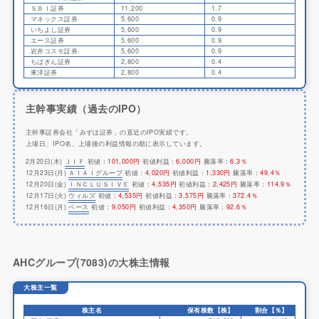
ＳＢＩ証券
11,200
1.7
マネックス証券
5,600
0.9
いちよし証券
5,600
0.9
エース証券
5,600
0.9
岩井コスモ証券
5,600
0.9
ちばぎん証券
2,800
0.4
東洋証券
2,800
0.4
主幹事実績（過去のIPO）
主幹事証券会社「みずほ証券」の直近のIPO実績です。
上場日、IPO名、上場後の利益情報の順に表示しています。
2月20日(木)
ＪＩＦ
初値：
101,000円
初値利益：
6,000円
騰落率：
6.3％
12月23日(月)
ＡＩＡＩグループ
初値：
4,020円
初値利益：
1,330円
騰落率：
49.4％
12月20日(金)
ＩＮＣＬＵＳＩＶＥ
初値：
4,535円
初値利益：
2,425円
騰落率：
114.9％
12月17日(火)
ウィルズ
初値：
4,535円
初値利益：
3,575円
騰落率：
372.4％
12月16日(月)
ベース
初値：
9,050円
初値利益：
4,350円
騰落率：
92.6％
AHCグループ(7083)の大株主情報
大株主一覧
株主名
保有株数【株】
割合【％】