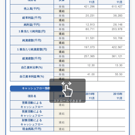
11月
11月
単独
421,296
610,427
売上高(千円)
連結
単独
20,231
38,283
経常利益(千円)
連結
純利益(千円)
単独
12,913
28,148
単独
80,711
203,978
１株当たり純利益(円)
連結
単独
31,531
50,708
純資産額(千円)
連結
単独
197,073
422,567
１株当たり純資産額(円)
連結
単独
257,365
381,121
総資産額(千円)
連結
単独
12.30
13.30
自己資本比率(%)
連結
単独
41.00
55.50
自己資本利益率(%)
連結
キャッシュフロー指標
2014年
2015年
項目名
決算
11月
11月
スクロールできます
営業活動による
連結
キャッシュフロー
投資活動による
連結
キャッシュフロー
財務活動による
連結
キャッシュフロー
現金残高(千円)
連結