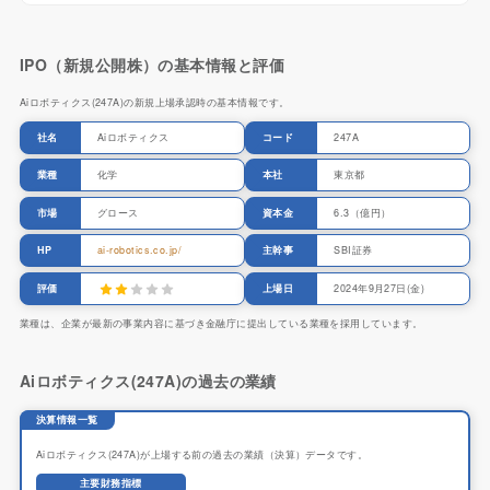
IPO（新規公開株）の基本情報と評価
Aiロボティクス(247A)の新規上場承認時の基本情報です。
社名
Aiロボティクス
コード
247A
業種
化学
本社
東京都
市場
グロース
資本金
6.3（億円）
HP
ai-robotics.co.jp/
主幹事
SBI証券
評価
上場日
2024年9月27日(金)
業種は、企業が最新の事業内容に基づき金融庁に提出している業種を採用しています。
Aiロボティクス(247A)の過去の業績
決算情報一覧
Aiロボティクス(247A)が上場する前の過去の業績（決算）データです。
主要財務指標