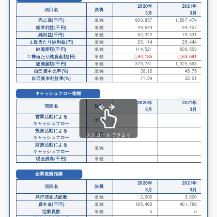
2020年
2021年
項目名
決算
3月
3月
売上高(千円)
単独
600,857
1,567,474
経常利益(千円)
単独
49,644
94,457
純利益(千円)
単独
60,342
79,331
１株当たり純利益(円)
単独
20,114
26,444
純資産額(千円)
単独
114,521
606,503
１株当たり純資産額(円)
単独
△90,135
△63,691
総資産額(千円)
単独
379,751
1,325,693
自己資本比率(%)
単独
30.16
45.75
自己資本利益率(%)
単独
71.54
22.01
キャッシュフロー指標
2020年
2021年
項目名
決算
3月
3月
営業活動による
単独
キャッシュフロー
投資活動による
単独
スクロールできます
キャッシュフロー
財務活動による
単独
キャッシュフロー
現金残高(千円)
単独
企業規模指標
2020年
2021年
項目名
決算
3月
3月
発行済株式総数
単独
3,000
3,000
資本金(千円)
単独
195,463
401,788
従業員数
単独
5
6