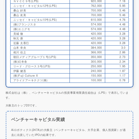
ＮＶＣＣ９号(LPS)
920,000
7.18
ニッセイ・キャピタル12号(LPS)
762,000
5.95
桑山 好美
700,000
5.46
桑山 友美
700,000
5.46
ニッセイ・キャピタル10号(LPS)
610,000
4.76
(株)ブランジスタ
574,000
4.48
(株)エニグモ
574,000
4.48
見城 徹
420,000
3.28
秋元 康
420,000
3.28
近藤 太香巳
420,000
3.28
山本 幸央
384,000
3.0
相川 佳之
366,000
2.86
朝日メディアグループ１号(LPS)
350,000
2.73
(株)幻冬舎
300,000
2.34
リード・グロース３号(LPS)
250,000
1.95
伊藤 健吾
240,000
1.87
(株)Fuji Culture X
150,000
1.17
アライドアーキテクツ(株)
100,000
0.78
株式会社は（株）、ベンチャーキャピタルの投資事業有限責任組合は（LPS）で表示していま
す。
大株主のトップ20です。
ベンチャーキャピタル実績
Aiロボティクス(247A)の大株主（ベンチャーキャピタル、大手企業、個人投資家）が過
去に出資していたIPOの結果です。