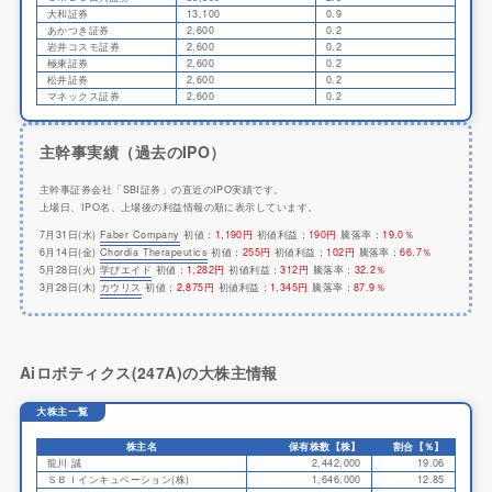
大和証券
13,100
0.9
あかつき証券
2,600
0.2
岩井コスモ証券
2,600
0.2
極東証券
2,600
0.2
松井証券
2,600
0.2
マネックス証券
2,600
0.2
主幹事実績（過去のIPO）
主幹事証券会社「SBI証券」の直近のIPO実績です。
上場日、IPO名、上場後の利益情報の順に表示しています。
7月31日(水)
Faber Company
初値：
1,190円
初値利益：
190円
騰落率：
19.0％
6月14日(金)
Chordia Therapeutics
初値：
255円
初値利益：
102円
騰落率：
66.7％
5月28日(火)
学びエイド
初値：
1,282円
初値利益：
312円
騰落率：
32.2％
3月28日(木)
カウリス
初値：
2,875円
初値利益：
1,345円
騰落率：
87.9％
Aiロボティクス(247A)の大株主情報
大株主一覧
株主名
保有株数【株】
割合【％】
龍川 誠
2,442,000
19.06
ＳＢＩインキュベーション(株)
1,646,000
12.85