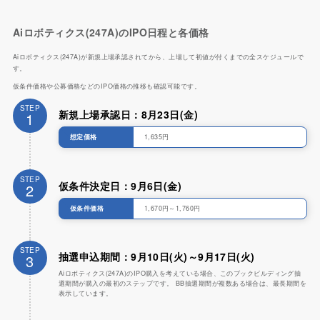
Aiロボティクス(247A)のIPO日程と各価格
Aiロボティクス(247A)が新規上場承認されてから、上場して初値が付くまでの全スケジュールで
す。
仮条件価格や公募価格などのIPO価格の推移も確認可能です。
STEP
新規上場承認日：8月23日(金)
1
想定価格
1,635円
STEP
仮条件決定日：9月6日(金)
2
仮条件価格
1,670円～1,760円
STEP
抽選申込期間：9月10日(火)～9月17日(火)
3
Aiロボティクス(247A)のIPO購入を考えている場合、このブックビルディング抽
選期間が購入の最初のステップです。 BB抽選期間が複数ある場合は、最長期間を
表示しています。