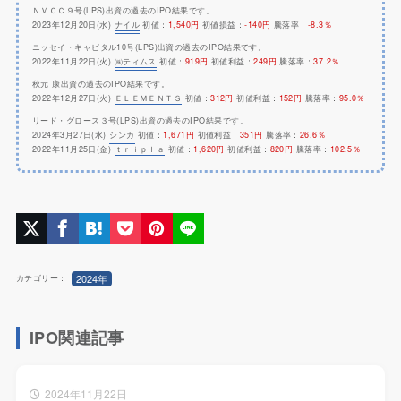
ＮＶＣＣ９号(LPS)出資の過去のIPO結果です。
2023年12月20日(水)
ナイル
初値：
1,540円
初値損益：
-140円
騰落率：
-8.3％
ニッセイ・キャピタル10号(LPS)出資の過去のIPO結果です。
2022年11月22日(火)
㈱ティムス
初値：
919円
初値利益：
249円
騰落率：
37.2％
秋元 康出資の過去のIPO結果です。
2022年12月27日(火)
ＥＬＥＭＥＮＴＳ
初値：
312円
初値利益：
152円
騰落率：
95.0％
リード・グロース３号(LPS)出資の過去のIPO結果です。
2024年3月27日(水)
シンカ
初値：
1,671円
初値利益：
351円
騰落率：
26.6％
2022年11月25日(金)
ｔｒｉｐｌａ
初値：
1,620円
初値利益：
820円
騰落率：
102.5％
2024年
カテゴリー：
IPO関連記事
2024年11月22日