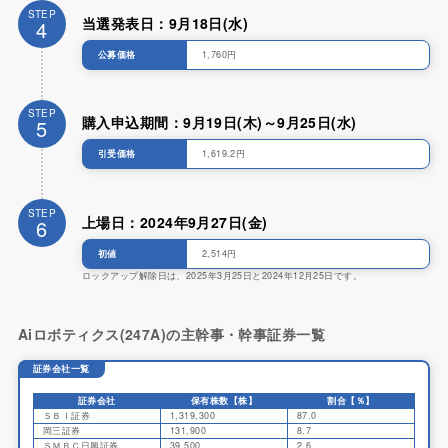
STEP
当選発表日：9月18日(水)
4
公募価格
1,760円
STEP
購入申込期間：9月19日(木)～9月25日(水)
5
引受価格
1,619.2円
STEP
上場日：2024年9月27日(金)
6
初値
2,514円
ロックアップ解除日は、2025年3月25日と2024年12月25日です。
Aiロボティクス(247A)の主幹事・幹事証券一覧
証券会社一覧
証券会社
保有株数【株】
割合【％】
ＳＢＩ証券
1,319,300
87.0
岡三証券
131,900
8.7
ＳＭＢＣ日興証券
39,500
2.6