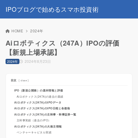
IPOブログで始めるスマホ投資術
HOME
2024年
Aiロボティクス（247A）IPOの評価
【新規上場承認】
2024年8月23日
2024年
目次
[
close
]
IPO（新規公開株）の基本情報と評価
Aiロボティクス(247A)の過去の業績
Aiロボティクス(247A)のIPOデータ
Aiロボティクス(247A)のIPO日程と各価格
Aiロボティクス(247A)の主幹事・幹事証券一覧
主幹事実績（過去のIPO）
Aiロボティクス(247A)の大株主情報
ベンチャーキャピタル実績