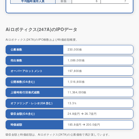
平均臨時雇用人員
単独
6
7
Aiロボティクス(247A)のIPOデータ
Aiロボティクス(247A)のIPO株数および時価総額概要。
公募株数
230,000株
売出株数
1,089,000株
オーバーアロットメント
197,800株
公開株数(OA含む)
1,516,800株
上場時発行済株式総数
11,364,000株
オファリング・レシオ(OA含む)
13.3％
吸収金額(OA含む)
24.8億円
26.7億円
時価総額
185.8億円
200.0億円
吸収金額と時価総額は、Aiロボティクス(247A)の公募価格で再計算しています。