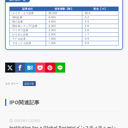
証券会社
保有株数【株】
割合【％】
エイチ・エス証券
95,000
82.6
SBI証券
6,000
5.2
岡三証券
4,000
3.5
西日本シティTT証券
3,000
2.6
アイザワ証券
3,000
2.6
ひろぎん証券
2,000
1.7
ＦＦＧ証券
1,000
0.9
マネックス証券
1,000
0.9
2021年
カテゴリー：
IPO関連記事
2021年11月26日
Institution for a Global Society(インスティテューシ