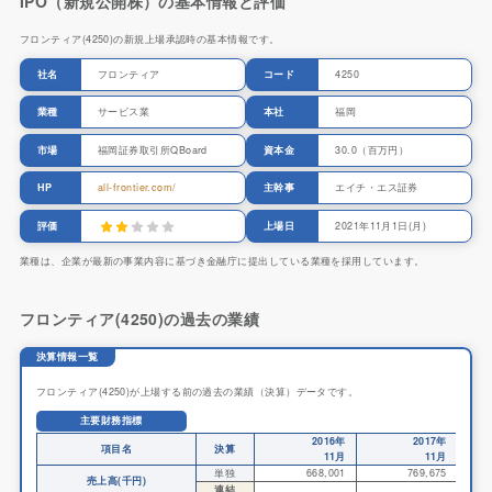
IPO（新規公開株）の基本情報と評価
フロンティア(4250)の新規上場承認時の基本情報です。
社名
フロンティア
コード
4250
業種
サービス業
本社
福岡
市場
福岡証券取引所QBoard
資本金
30.0（百万円）
HP
all-frontier.com/
主幹事
エイチ・エス証券
評価
上場日
2021年11月1日(月)
業種は、企業が最新の事業内容に基づき金融庁に提出している業種を採用しています。
フロンティア(4250)の過去の業績
決算情報一覧
フロンティア(4250)が上場する前の過去の業績（決算）データです。
主要財務指標
2016年
2017年
項目名
決算
11月
11月
単独
668,001
769,675
売上高(千円)
連結