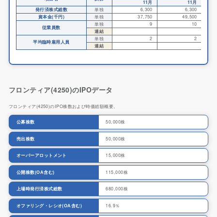
11月
11月
発行済株式総数
単独
6,300
6,300
資本金(千円)
単独
37,750
49,500
単独
9
10
従業員数
連結
単独
2
2
平均臨時雇用人員
連結
フロンティア(4250)のIPOデータ
フロンティア(4250)のIPO株数および時価総額概要。
公募株数
50,000株
売出株数
50,000株
オーバーアロットメント
15,000株
公開株数(OA含む)
115,000株
上場時発行済株式総数
680,000株
オファリング・レシオ(OA含む)
16.9％