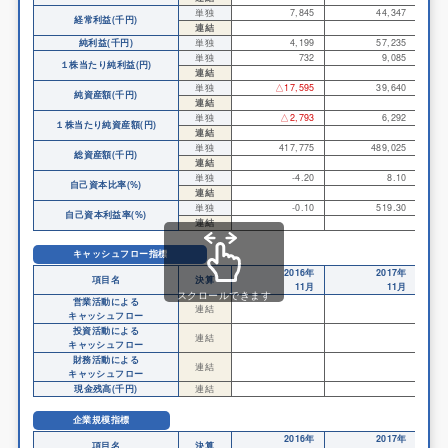
単独
7,845
44,347
経常利益(千円)
連結
純利益(千円)
単独
4,199
57,235
単独
732
9,085
１株当たり純利益(円)
連結
単独
△17,595
39,640
純資産額(千円)
連結
単独
△2,793
6,292
１株当たり純資産額(円)
連結
単独
417,775
489,025
総資産額(千円)
連結
単独
-4.20
8.10
自己資本比率(%)
連結
単独
-0.10
519.30
自己資本利益率(%)
連結
キャッシュフロー指標
2016年
2017年
項目名
決算
11月
11月
スクロールできます
営業活動による
連結
キャッシュフロー
投資活動による
連結
キャッシュフロー
財務活動による
連結
キャッシュフロー
現金残高(千円)
連結
企業規模指標
2016年
2017年
項目名
決算