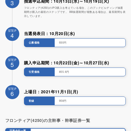
抽選申込期間：10月13日(水)～10月19日(火)
3
フロンティア(4250)のIPO購入を考えている場合、このブックビルディング抽選
期間が購入の最初のステップです。 BB抽選期間が複数ある場合は、最長期間を表
示しています。
STEP
当選発表日：10月20日(水)
4
公募価格
930円
STEP
購入申込期間：10月22日(金)～10月27日(水)
5
引受価格
855.6円
STEP
上場日：2021年11月1日(月)
6
初値
958円
フロンティア(4250)の主幹事・幹事証券一覧
証券会社一覧