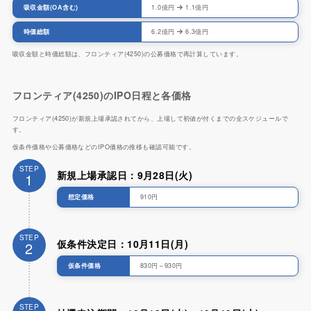
吸収金額(OA含む)
1.0億円
1.1億円
時価総額
6.2億円
6.3億円
吸収金額と時価総額は、フロンティア(4250)の公募価格で再計算しています。
フロンティア(4250)のIPO日程と各価格
フロンティア(4250)が新規上場承認されてから、上場して初値が付くまでの全スケジュールで
す。
仮条件価格や公募価格などのIPO価格の推移も確認可能です。
STEP
新規上場承認日：9月28日(火)
1
想定価格
910円
STEP
仮条件決定日：10月11日(月)
2
仮条件価格
830円～930円
STEP