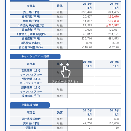
2016年
2017年
項目名
決算
11月
11月
売上高(千円)
単独
630,496
694,405
経常利益(千円)
単独
20,407
△96,070
純利益(千円)
単独
11,887
△97,393
１株当たり純利益(円)
単独
29,515
△216,992
純資産額(千円)
単独
19,925
122,031
１株当たり純資産額(円)
単独
46,017
231,121
総資産額(千円)
単独
236,716
484,573
自己資本比率(%)
単独
8.40
25.20
自己資本利益率(%)
単独
-110.40
-137.20
キャッシュフロー指標
2016年
2017年
項目名
決算
11月
11月
営業活動による
単独
キャッシュフロー
投資活動による
単独
スクロールできます
キャッシュフロー
財務活動による
単独
キャッシュフロー
現金残高(千円)
単独
企業規模指標
2016年
2017年
項目名
決算
11月
11月
発行済株式総数
単独
433
528
資本金(千円)
単独
44,750
100,000
従業員数
単独
21
30