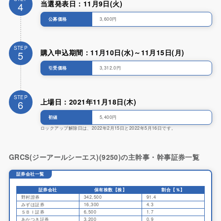
当選発表日：11月9日(火)
4
公募価格
3,600円
STEP
購入申込期間：11月10日(水)～11月15日(月)
5
引受価格
3,312.0円
STEP
上場日：2021年11月18日(木)
6
初値
5,400円
ロックアップ解除日は、2022年2月15日と2022年5月16日です。
GRCS(ジーアールシーエス)(9250)の主幹事・幹事証券一覧
証券会社一覧
証券会社
保有株数【株】
割合【％】
野村證券
342,500
91.4
みずほ証券
16,300
4.3
ＳＢＩ証券
6,500
1.7
あかつき証券
3,200
0.9