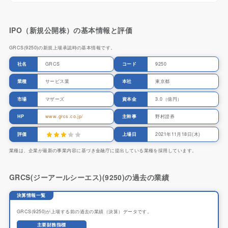
IPO（新規公開株）の基本情報と評価
GRCS(9250)の新規上場承認時の基本情報です。
社名
GRCS
コード
9250
業種
サービス業
本社
東京都
市場
マザーズ
資本金
3.0（億円）
HP
www.grcs.co.jp/
主幹事
野村證券
評価
上場日
2021年11月18日(木)
業種は、企業が最新の事業内容に基づき金融庁に提出している業種を採用しています。
GRCS(ジーアールシーエス)(9250)の過去の業績
決算情報一覧
GRCS(9250)が上場する前の過去の業績（決算）データです。
主要財務指標