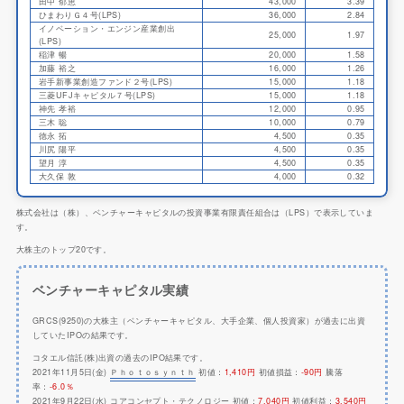
田中 郁恵
43,000
3.39
ひまわりＧ４号(LPS)
36,000
2.84
イノベーション・エンジン産業創出
25,000
1.97
(LPS)
稲津 暢
20,000
1.58
加藤 裕之
16,000
1.26
岩手新事業創造ファンド２号(LPS)
15,000
1.18
三菱UFJキャピタル７号(LPS)
15,000
1.18
神先 孝裕
12,000
0.95
三木 聡
10,000
0.79
徳永 拓
4,500
0.35
川尻 陽平
4,500
0.35
望月 淳
4,500
0.35
大久保 敦
4,000
0.32
株式会社は（株）、ベンチャーキャピタルの投資事業有限責任組合は（LPS）で表示していま
す。
大株主のトップ20です。
ベンチャーキャピタル実績
GRCS(9250)の大株主（ベンチャーキャピタル、大手企業、個人投資家）が過去に出資
していたIPOの結果です。
コタエル信託(株)出資の過去のIPO結果です。
2021年11月5日(金)
Ｐｈｏｔｏｓｙｎｔｈ
初値：
1,410円
初値損益：
-90円
騰落
率：
-6.0％
2021年9月22日(水)
コアコンセプト・テクノロジー
初値：
7,040円
初値利益：
3,540円