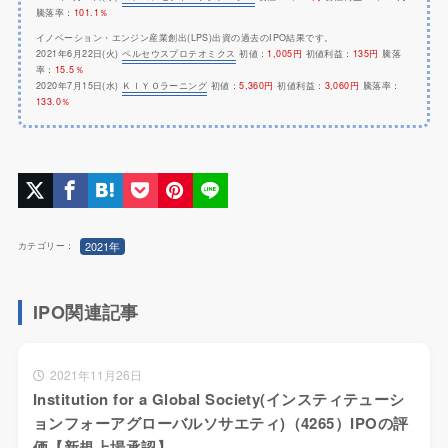
騰落率：
101.1％
イノベーション・エンジン産業創出(LPS)出資の過去のIPO結果です。
2021年6月22日(火)
ペルセウスプロテオミクス
初値：
1,005円
初値利益：
135円
騰落
率：
15.5％
2020年7月15日(水)
ＫＩＹＯラーニング
初値：
5,360円
初値利益：
3,060円
騰落率：
133.0％
2021年
カテゴリー：
IPO関連記事
2021年11月26日
Institution for a Global Society(インスティテューシ
ョンフォーアグローバルソサエティ)（4265）IPOの評
価【新規上場承認】