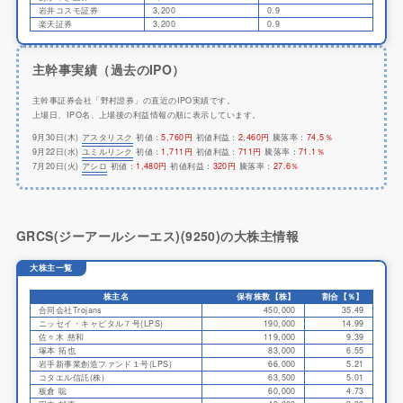
岩井コスモ証券
3,200
0.9
楽天証券
3,200
0.9
主幹事実績（過去のIPO）
主幹事証券会社「野村證券」の直近のIPO実績です。
上場日、IPO名、上場後の利益情報の順に表示しています。
9月30日(木)
アスタリスク
初値：
5,760円
初値利益：
2,460円
騰落率：
74.5％
9月22日(水)
ユミルリンク
初値：
1,711円
初値利益：
711円
騰落率：
71.1％
7月20日(火)
アシロ
初値：
1,480円
初値利益：
320円
騰落率：
27.6％
GRCS(ジーアールシーエス)(9250)の大株主情報
大株主一覧
株主名
保有株数【株】
割合【％】
合同会社Trojans
450,000
35.49
ニッセイ・キャピタル７号(LPS)
190,000
14.99
佐々木 慈和
119,000
9.39
塚本 拓也
83,000
6.55
岩手新事業創造ファンド１号(LPS)
66,000
5.21
コタエル信託(株)
63,500
5.01
板倉 聡
60,000
4.73