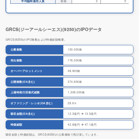
平均臨時雇用人員
単独
3
5
GRCS(ジーアールシーエス)(9250)のIPOデータ
GRCS(9250)のIPO株数および時価総額概要。
公募株数
150,000株
売出株数
176,000株
オーバーアロットメント
48,900株
公開株数(OA含む)
374,900株
上場時発行済株式総数
1,309,000株
オファリング・レシオ(OA含む)
28.6％
吸収金額(OA含む)
12.3億円
13.5億円
時価総額
42.8億円
47.1億円
吸収金額と時価総額は、GRCS(9250)の公募価格で再計算しています。