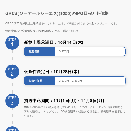
GRCS(ジーアールシーエス)(9250)のIPO日程と各価格
GRCS(9250)が新規上場承認されてから、上場して初値が付くまでの全スケジュールです。
仮条件価格や公募価格などのIPO価格の推移も確認可能です。
STEP
新規上場承認日：10月14日(木)
1
想定価格
3,270円
STEP
仮条件決定日：10月28日(木)
2
仮条件価格
3,270円～3,600円
STEP
抽選申込期間：11月1日(月)～11月8日(月)
3
GRCS(9250)のIPO購入を考えている場合、このブックビルディング抽選期間が
購入の最初のステップです。 BB抽選期間が複数ある場合は、最長期間を表示して
います。
STEP