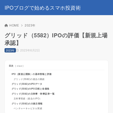
IPOブログで始めるスマホ投資術
HOME
2023年
グリッド（5582）IPOの評価【新規上場
承認】
2023年6月2日
2023年
目次
[
close
]
IPO（新規公開株）の基本情報と評価
グリッド(5582)の過去の業績
グリッド(5582)のIPOデータ
グリッド(5582)のIPO日程と各価格
グリッド(5582)の主幹事・幹事証券一覧
主幹事実績（過去のIPO）
グリッド(5582)の大株主情報
ベンチャーキャピタル実績