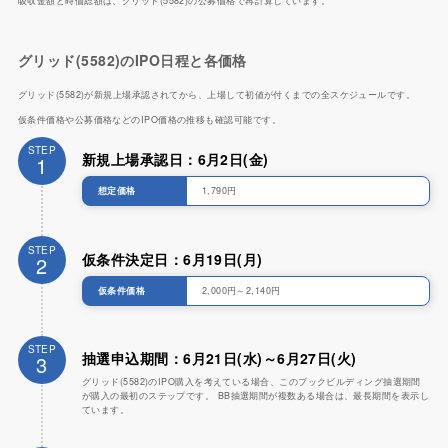
吸収金額と時価総額は、グリッド(5582)の公募価格で再計算しています。
グリッド(5582)のIPO日程と各価格
グリッド(5582)が新規上場承認されてから、上場して初値が付くまでの全スケジュールです。
仮条件価格や公募価格などのIPO価格の推移も確認可能です。
STEP
新規上場承認日：6月2日(金)
1
想定価格
1,790円
STEP
仮条件決定日：6月19日(月)
2
仮条件価格
2,000円～2,140円
STEP
抽選申込期間：6月21日(水)～6月27日(火)
3
グリッド(5582)のIPO購入を考えている場合、このブックビルディング抽選期間
が購入の最初のステップです。 BB抽選期間が複数ある場合は、最長期間を表示し
ています。