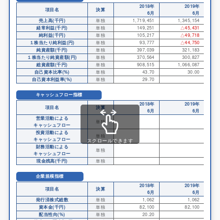
2018年
2019年
項目名
決算
6月
6月
売上高(千円)
単独
1,719,451
1,345,154
経常利益(千円)
単独
149,251
△45,431
純利益(千円)
単独
105,217
△49,718
１株当たり純利益(円)
単独
93,777
△44,750
純資産額(千円)
単独
397,039
321,183
１株当たり純資産額(円)
単独
370,564
300,827
総資産額(千円)
単独
908,515
1,066,087
自己資本比率(%)
単独
43.70
30.00
自己資本利益率(%)
単独
29.70
キャッシュフロー指標
2018年
2019年
項目名
決算
6月
6月
営業活動による
単独
キャッシュフロー
投資活動による
単独
キャッシュフロー
スクロールできます
財務活動による
単独
キャッシュフロー
現金残高(千円)
単独
企業規模指標
2018年
2019年
項目名
決算
6月
6月
発行済株式総数
単独
1,062
1,062
資本金(千円)
単独
82,100
82,100
配当性向(%)
単独
20.20