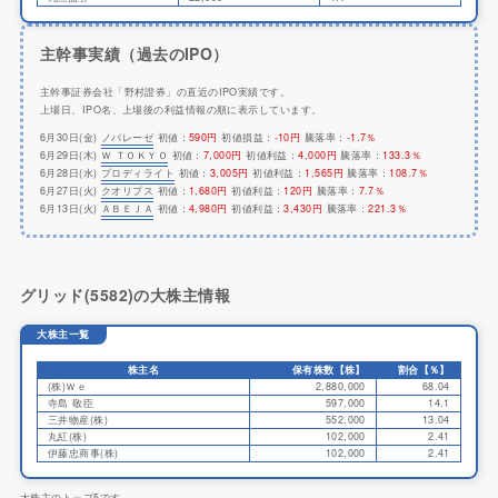
主幹事実績（過去のIPO）
主幹事証券会社「野村證券」の直近のIPO実績です。
上場日、IPO名、上場後の利益情報の順に表示しています。
6月30日(金)
ノバレーゼ
初値：
590円
初値損益：
-10円
騰落率：
-1.7％
6月29日(木)
Ｗ ＴＯＫＹＯ
初値：
7,000円
初値利益：
4,000円
騰落率：
133.3％
6月28日(水)
プロディライト
初値：
3,005円
初値利益：
1,565円
騰落率：
108.7％
6月27日(火)
クオリプス
初値：
1,680円
初値利益：
120円
騰落率：
7.7％
6月13日(火)
ＡＢＥＪＡ
初値：
4,980円
初値利益：
3,430円
騰落率：
221.3％
グリッド(5582)の大株主情報
大株主一覧
株主名
保有株数【株】
割合【％】
(株)Ｗｅ
2,880,000
68.04
寺島 敬臣
597,000
14.1
三井物産(株)
552,000
13.04
丸紅(株)
102,000
2.41
伊藤忠商事(株)
102,000
2.41
大株主のトップ5です。