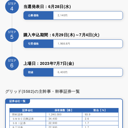
STEP
当選発表日：6月28日(水)
4
公募価格
2,140円
STEP
購入申込期間：6月29日(木)～7月4日(火)
5
引受価格
1,968.8円
STEP
上場日：2023年7月7日(金)
6
初値
6,400円
グリッド(5582)の主幹事・幹事証券一覧
証券会社一覧
証券会社
保有株数【株】
割合【％】
野村證券
1,240,000
93.9
ＳＭＢＣ日興証券
34,400
2.6
ＳＢＩ証券
22,900
1.7
丸三証券
22,900
1.7