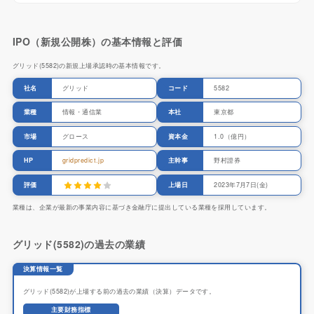
IPO（新規公開株）の基本情報と評価
グリッド(5582)の新規上場承認時の基本情報です。
社名
グリッド
コード
5582
業種
情報・通信業
本社
東京都
市場
グロース
資本金
1.0（億円）
HP
gridpredict.jp
主幹事
野村證券
評価
上場日
2023年7月7日(金)
業種は、企業が最新の事業内容に基づき金融庁に提出している業種を採用しています。
グリッド(5582)の過去の業績
決算情報一覧
グリッド(5582)が上場する前の過去の業績（決算）データです。
主要財務指標