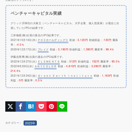
ベンチャーキャピタル実績
グリッド(5582)の大株主（ベンチャーキャピタル、大手企業、個人投資家）が過去に出
資していたIPOの結果です。
三井物産(株)出資の過去のIPO結果です。
2021年10月14日(木)
ＰＨＣホールディングス
初値：
3,120円
初値損益：
-130円
騰落
率：
-4.0％
2020年12月17日(木)
プレイド
初値：
3,190円
初値利益：
1,590円
騰落率：
99.4％
伊藤忠商事(株)出資の過去のIPO結果です。
2022年12月27日(火)
ＥＬＥＭＥＮＴＳ
初値：
312円
初値利益：
152円
騰落率：
95.0％
2022年6月8日(水)
ＡＮＹＣＯＬＯＲ
初値：
4,810円
初値利益：
3,280円
騰落率：
214.4％
2021年12月24日(金)
Ｇｒｅｅｎ Ｅａｒｔｈ Ｉｎｓｔｉｔｕｔｅ
初値：
1,160円
初値
利益：
0円
騰落率：
0.0％
2023年
カテゴリー：