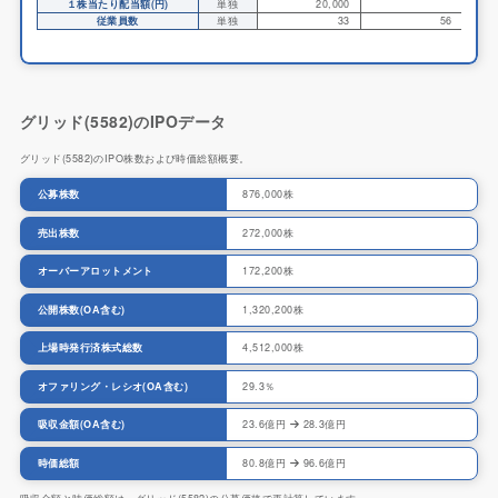
１株当たり配当額(円)
単独
20,000
従業員数
単独
33
56
グリッド(5582)のIPOデータ
グリッド(5582)のIPO株数および時価総額概要。
公募株数
876,000株
売出株数
272,000株
オーバーアロットメント
172,200株
公開株数(OA含む)
1,320,200株
上場時発行済株式総数
4,512,000株
オファリング・レシオ(OA含む)
29.3％
吸収金額(OA含む)
23.6億円
28.3億円
時価総額
80.8億円
96.6億円