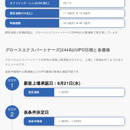
オファリング・レシオ(OA含む)
26.7％
吸収金額(OA含む)
11.2億円
13.0億円
時価総額
42.0億円
48.7億円
吸収金額と時価総額は、グロースエクスパートナーズ(244A)の公募価格で再計算しています。
グロースエクスパートナーズ(244A)のIPO日程と各価格
グロースエクスパートナーズ(244A)が新規上場承認されてから、上場して初値が付くまでの全ス
ケジュールです。
仮条件価格や公募価格などのIPO価格の推移も確認可能です。
STEP
新規上場承認日：8月21日(水)
1
想定価格
1,320円
STEP
仮条件決定日
2
仮条件価格
1,480円～1,530円