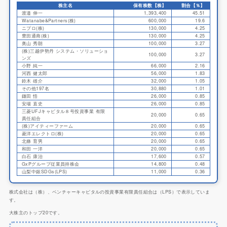
株主名
保有株数【株】
割合【％】
渡邉 伸一
1,393,400
45.51
Watanabe&Partners(株)
600,000
19.6
ニプロ(株)
130,000
4.25
豊田通商(株)
130,000
4.25
奥山 秀朗
100,000
3.27
(株)三越伊勢丹 システム・ソリューショ
100,000
3.27
ンズ
小野 純一
66,000
2.16
河西 健太郎
56,000
1.83
鈴木 雄介
32,000
1.05
その他197名
30,880
1.01
鎌田 悟
26,000
0.85
安場 直史
26,000
0.85
三菱UFJキャピタル８号投資事業 有限
20,000
0.65
責任組合
(株)アイティーファーム
20,000
0.65
菱洋エレクトロ(株)
20,000
0.65
北條 育男
20,000
0.65
和田 一洋
20,000
0.65
白石 康治
17,600
0.57
GxPグループ従業員持株会
14,800
0.48
山梨中銀SDGs(LPS)
11,000
0.36
株式会社は（株）、ベンチャーキャピタルの投資事業有限責任組合は（LPS）で表示していま
す。
大株主のトップ20です。