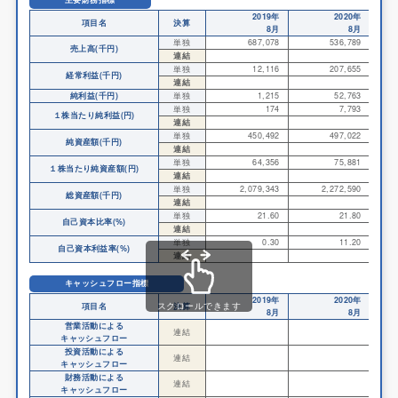
2019年
2020年
項目名
決算
8月
8月
単独
687,078
536,789
売上高(千円)
連結
単独
12,116
207,655
経常利益(千円)
連結
純利益(千円)
単独
1,215
52,763
単独
174
7,793
１株当たり純利益(円)
連結
単独
450,492
497,022
純資産額(千円)
連結
単独
64,356
75,881
１株当たり純資産額(円)
連結
単独
2,079,343
2,272,590
総資産額(千円)
連結
単独
21.60
21.80
自己資本比率(%)
連結
単独
0.30
11.20
自己資本利益率(%)
連結
キャッシュフロー指標
2019年
2020年
スクロールできます
項目名
決算
8月
8月
営業活動による
連結
キャッシュフロー
投資活動による
連結
キャッシュフロー
財務活動による
連結
キャッシュフロー