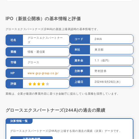
IPO（新規公開株）の基本情報と評価
グロースエクスパートナーズ(244A)の新規上場承認時の基本情報です。
グロースエクスパートナー
コード
244A
社名
ズ
本社
東京都
業種
情報・通信業
資本金
1.1（億円）
市場
グロース
主幹事
野村證券
HP
www.gxp-group.co.jp/
上場日
2024年9月26日(木)
評価
業種は、企業が最新の事業内容に基づき金融庁に提出している業種を採用しています。
グロースエクスパートナーズ(244A)の過去の業績
決算情報一覧
グロースエクスパートナーズ(244A)が上場する前の過去の業績（決算）データです。
主要財務指標