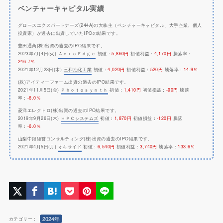
ベンチャーキャピタル実績
グロースエクスパートナーズ(244A)の大株主（ベンチャーキャピタル、大手企業、個人
投資家）が過去に出資していたIPOの結果です。
豊田通商(株)出資の過去のIPO結果です。
2023年7月4日(火)
ＡｅｒｏＥｄｇｅ
初値：
5,860円
初値利益：
4,170円
騰落率：
246.7％
2021年12月23日(木)
三和油化工業
初値：
4,020円
初値利益：
520円
騰落率：
14.9％
(株)アイティーファーム出資の過去のIPO結果です。
2021年11月5日(金)
Ｐｈｏｔｏｓｙｎｔｈ
初値：
1,410円
初値損益：
-90円
騰落
率：
-6.0％
菱洋エレクトロ(株)出資の過去のIPO結果です。
2019年9月26日(木)
ＨＰＣシステムズ
初値：
1,870円
初値損益：
-120円
騰落
率：
-6.0％
山梨中銀経営コンサルティング(株)出資の過去のIPO結果です。
2021年4月5日(月)
オキサイド
初値：
6,540円
初値利益：
3,740円
騰落率：
133.6％
2024年
カテゴリー：