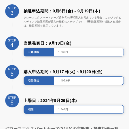
STEP
抽選申込期間：9月6日(金)～9月19日(木)
3
グロースエクスパートナーズ(244A)のIPO購入を考えている場合、このブックビ
ルディング抽選期間が購入の最初のステップです。 BB抽選期間が複数ある場合
は、最長期間を表示しています。
STEP
当選発表日：9月13日(金)
4
公募価格
1,530円
STEP
購入申込期間：9月17日(火)～9月20日(金)
5
引受価格
1,407.6円
STEP
上場日：2024年9月26日(木)
6
初値
1,841円
グロースエクスパートナーズ(244A)の主幹事・幹事証券一覧