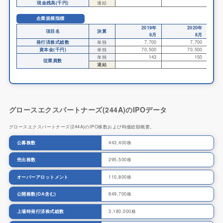
現金残高(千円)
連結
企業規模指標
2019年
2020年
項目名
決算
8月
8月
発行済株式総数
単独
7,700
7,700
資本金(千円)
単独
70,500
70,500
単独
143
150
従業員数
連結
グロースエクスパートナーズ(244A)のIPOデータ
グロースエクスパートナーズ(244A)のIPO株数および時価総額概要。
公募株数
443,400株
売出株数
295,500株
オーバーアロットメント
110,800株
公開株数(OA含む)
849,700株
上場時発行済株式総数
3,180,000株