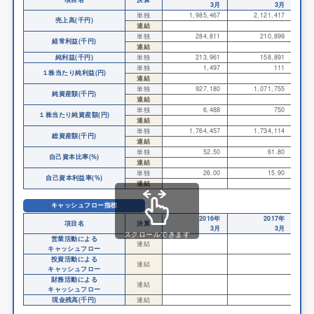
3月
3月
単独
1,985,467
2,121,417
売上高(千円)
連結
単独
284,811
210,899
経常利益(千円)
連結
純利益(千円)
単独
213,961
158,891
単独
1,497
111
１株当たり純利益(円)
連結
単独
927,180
1,071,755
純資産額(千円)
連結
単独
6,488
750
１株当たり純資産額(円)
連結
単独
1,764,457
1,734,114
総資産額(千円)
連結
単独
52.50
61.80
自己資本比率(%)
連結
単独
26.00
15.90
自己資本利益率(%)
連結
キャッシュフロー指標
2016年
2017年
項目名
決算
3月
3月
スクロールできます
営業活動による
連結
キャッシュフロー
投資活動による
連結
キャッシュフロー
財務活動による
連結
キャッシュフロー
現金残高(千円)
連結