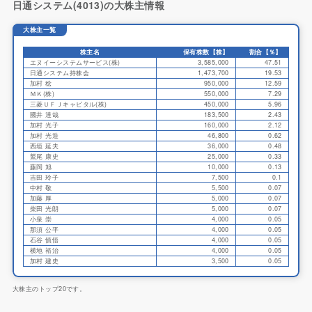
日通システム(4013)の大株主情報
大株主一覧
株主名
保有株数【株】
割合【％】
エヌイーシステムサービス(株)
3,585,000
47.51
日通システム持株会
1,473,700
19.53
加村 稔
950,000
12.59
ＭＫ(株)
550,000
7.29
三菱ＵＦＪキャピタル(株)
450,000
5.96
國井 達哉
183,500
2.43
加村 光子
160,000
2.12
加村 光造
46,800
0.62
西垣 延夫
36,000
0.48
鷲尾 康史
25,000
0.33
藤岡 旭
10,000
0.13
吉田 玲子
7,500
0.1
中村 敬
5,500
0.07
加藤 厚
5,000
0.07
柴田 光朗
5,000
0.07
小泉 崇
4,000
0.05
那須 公平
4,000
0.05
石谷 慎悟
4,000
0.05
横地 裕治
4,000
0.05
加村 建史
3,500
0.05
大株主のトップ20です。