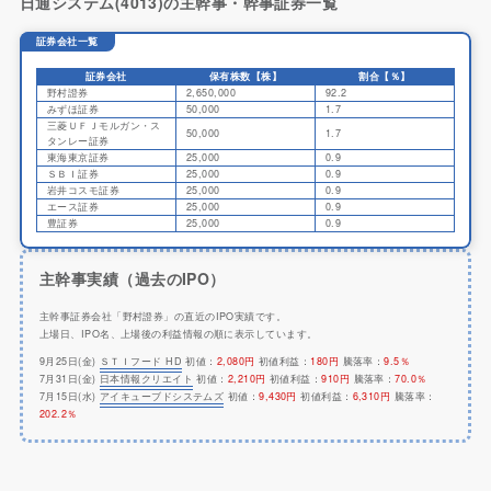
日通システム(4013)の主幹事・幹事証券一覧
証券会社一覧
証券会社
保有株数【株】
割合【％】
野村證券
2,650,000
92.2
みずほ証券
50,000
1.7
三菱ＵＦＪモルガン・ス
50,000
1.7
タンレー証券
東海東京証券
25,000
0.9
ＳＢＩ証券
25,000
0.9
岩井コスモ証券
25,000
0.9
エース証券
25,000
0.9
豊証券
25,000
0.9
主幹事実績（過去のIPO）
主幹事証券会社「野村證券」の直近のIPO実績です。
上場日、IPO名、上場後の利益情報の順に表示しています。
9月25日(金)
ＳＴＩフード HD
初値：
2,080円
初値利益：
180円
騰落率：
9.5％
7月31日(金)
日本情報クリエイト
初値：
2,210円
初値利益：
910円
騰落率：
70.0％
7月15日(水)
アイキューブドシステムズ
初値：
9,430円
初値利益：
6,310円
騰落率：
202.2％