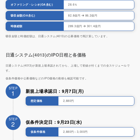
オファリング・レシオ(OA含む)
28.6％
吸収金額(OA含む)
82.8億円
86.2億円
時価総額
289.3億円
301.4億円
吸収金額と時価総額は、日通システム(4013)の公募価格で再計算しています。
日通システム(4013)のIPO日程と各価格
日通システム(4013)が新規上場承認されてから、上場して初値が付くまでの全スケジュールで
す。
仮条件価格や公募価格などのIPO価格の推移も確認可能です。
STEP
新規上場承認日：9月7日(月)
1
想定価格
2,880円
STEP
仮条件決定日：9月23日(水)
2
仮条件価格
2,880円～3,000円