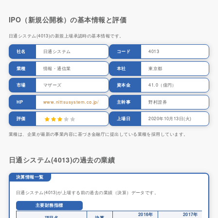
IPO（新規公開株）の基本情報と評価
日通システム(4013)の新規上場承認時の基本情報です。
社名
日通システム
コード
4013
業種
情報・通信業
本社
東京都
市場
マザーズ
資本金
41.0（億円）
HP
www.nittsusystem.co.jp/
主幹事
野村證券
評価
上場日
2020年10月13日(火)
業種は、企業が最新の事業内容に基づき金融庁に提出している業種を採用しています。
日通システム(4013)の過去の業績
決算情報一覧
日通システム(4013)が上場する前の過去の業績（決算）データです。
主要財務指標
2016年
2017年
項目名
決算