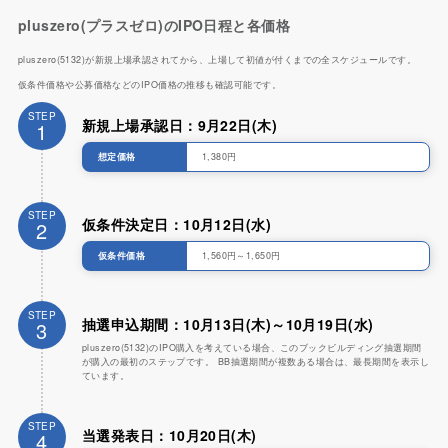
pluszero(プラスゼロ)のIPO日程と各価格
pluszero(5132)が新規上場承認されてから、上場して初値が付くまでの全スケジュールです。
仮条件価格や公募価格などのIPO価格の推移も確認可能です。
STEP
新規上場承認日：9月22日(木)
1
想定価格
1,380円
STEP
仮条件決定日：10月12日(水)
2
仮条件価格
1,560円～1,650円
STEP
抽選申込期間：10月13日(木)～10月19日(水)
3
pluszero(5132)のIPO購入を考えている場合、このブックビルディング抽選期間
が購入の最初のステップです。 BB抽選期間が複数ある場合は、最長期間を表示し
ています。
STEP
当選発表日：10月20日(木)
4