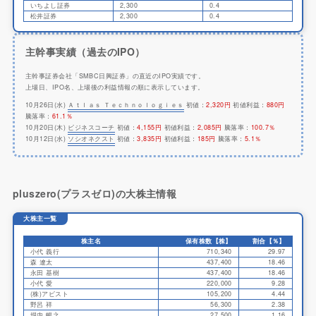
いちよし証券
2,300
0.4
松井証券
2,300
0.4
主幹事実績（過去のIPO）
主幹事証券会社「SMBC日興証券」の直近のIPO実績です。
上場日、IPO名、上場後の利益情報の順に表示しています。
10月26日(水)
Ａｔｌａｓ Ｔｅｃｈｎｏｌｏｇｉｅｓ
初値：
2,320円
初値利益：
880円
騰落率：
61.1％
10月20日(木)
ビジネスコーチ
初値：
4,155円
初値利益：
2,085円
騰落率：
100.7％
10月12日(水)
ソシオネクスト
初値：
3,835円
初値利益：
185円
騰落率：
5.1％
pluszero(プラスゼロ)の大株主情報
大株主一覧
株主名
保有株数【株】
割合【％】
小代 義行
710,340
29.97
森 遼太
437,400
18.46
永田 基樹
437,400
18.46
小代 愛
220,000
9.28
(株)アビスト
105,200
4.44
野呂 祥
56,300
2.38
堀内 暢之
27,500
1.16