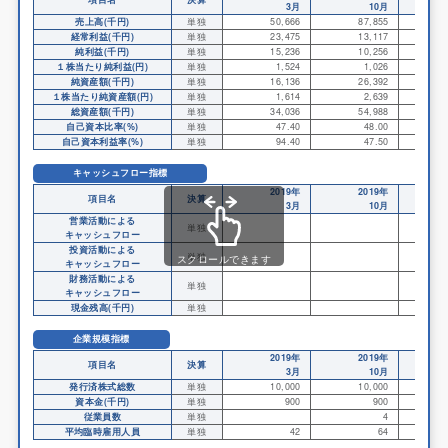
3月
10月
売上高(千円)
単独
50,666
87,855
3
経常利益(千円)
単独
23,475
13,117
△2
純利益(千円)
単独
15,236
10,256
△2
１株当たり純利益(円)
単独
1,524
1,026
純資産額(千円)
単独
16,136
26,392
2
１株当たり純資産額(円)
単独
1,614
2,639
総資産額(千円)
単独
34,036
54,988
3
自己資本比率(%)
単独
47.40
48.00
自己資本利益率(%)
単独
94.40
47.50
キャッシュフロー指標
2019年
2019年
項目名
決算
3月
10月
営業活動による
単独
キャッシュフロー
投資活動による
単独
△2
スクロールできます
キャッシュフロー
財務活動による
単独
2
キャッシュフロー
現金残高(千円)
単独
2
企業規模指標
2019年
2019年
項目名
決算
3月
10月
発行済株式総数
単独
10,000
10,000
1,6
資本金(千円)
単独
900
900
1
従業員数
単独
4
平均臨時雇用人員
単独
42
64