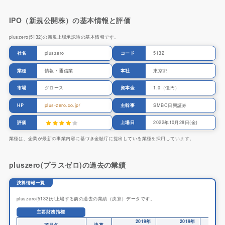
IPO（新規公開株）の基本情報と評価
pluszero(5132)の新規上場承認時の基本情報です。
社名
pluszero
コード
5132
業種
情報・通信業
本社
東京都
市場
グロース
資本金
1.0（億円）
HP
plus-zero.co.jp/
主幹事
SMBC日興証券
評価
上場日
2022年10月28日(金)
業種は、企業が最新の事業内容に基づき金融庁に提出している業種を採用しています。
pluszero(プラスゼロ)の過去の業績
決算情報一覧
pluszero(5132)が上場する前の過去の業績（決算）データです。
主要財務指標
2019年
2019年
項目名
決算