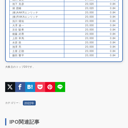
池下 克彦
20,020
0.84
潮 恵輔
20,020
0.84
(株)AAKRエンリッチ
20,000
0.84
(株)RAKAエンリッチ
20,000
0.84
浅川 燿佑
20,000
0.84
大澤 遼一
20,000
0.84
京谷 駿希
20,000
0.84
後藤 武尊
20,000
0.84
上田 草馬
20,000
0.84
水原 悠
20,000
0.84
池澤 亮
20,000
0.84
土屋 正朗
20,000
0.84
藤田 響平
20,000
0.84
大株主のトップ20です。
2022年
カテゴリー：
IPO関連記事