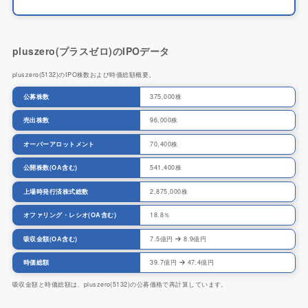
pluszero(プラスゼロ)のIPOデータ
pluszero(5132)のIPO株数および時価総額概要。
公募株数
375,000株
売出株数
96,000株
オーバーアロットメント
70,400株
公開株数(OA含む)
541,400株
上場時発行済株式総数
2,875,000株
オファリング・レシオ(OA含む)
18.8％
吸収金額(OA含む)
7.5億円
8.9億円
時価総額
39.7億円
47.4億円
吸収金額と時価総額は、pluszero(5132)の公募価格で再計算しています。