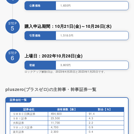
公募価格
1,650円
STEP
購入申込期間：10月21日(金)～10月26日(水)
5
引受価格
1,518.0円
STEP
上場日：2022年10月28日(金)
6
初値
3,805円
ロックアップ解除日は、2023年4月25日と2023年1月25日です。
pluszero(プラスゼロ)の主幹事・幹事証券一覧
証券会社一覧
証券会社
保有株数【株】
割合【％】
ＳＭＢＣ日興証券
494,600
91.4
ＳＢＩ証券
23,500
4.3
大和証券
11,700
2.2
マネックス証券
4,700
0.9
楽天証券
2,300
0.4