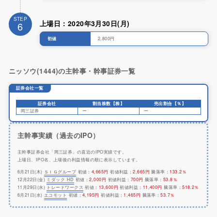
STEP
上場日：2020年3月30日(月)
6
初値
2,800円
ニッソウ(1444)の主幹事・幹事証券一覧
証券会社一覧
証券会社
割当株数【株】
売出割合【％】
岡三証券
ー
ー
主幹事実績（過去のIPO）
主幹事証券会社「岡三証券」の直近のIPO実績です。
上場日、IPO名、上場後の利益情報の順に表示しています。
6月21日(木)
ＳＩＧグループ
初値：
4,665円
初値利益：
2,665円
騰落率：
133.2％
12月22日(金)
ミダック HD
初値：
2,000円
初値利益：
700円
騰落率：
53.8％
11月29日(水)
トレードワークス
初値：
13,600円
初値利益：
11,400円
騰落率：
518.2％
6月21日(水)
エコモット
初値：
4,195円
初値利益：
1,465円
騰落率：
53.7％