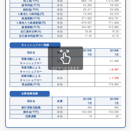
売上高(千円)
単独
889,776
1,075,599
経常利益(千円)
単独
40,263
49,032
純利益(千円)
単独
29,417
36,908
１株当たり純利益(円)
単独
73,544
92,272
純資産額(千円)
単独
271,822
308,731
１株当たり純資産額(円)
単独
679,557
771,829
総資産額(千円)
単独
344,931
415,965
自己資本比率(%)
単独
78.80
74.20
自己資本利益率(%)
単独
11.40
12.70
キャッシュフロー指標
2015年
2016年
項目名
決算
7月
7月
営業活動による
単独
41,285
キャッシュフロー
投資活動による
スクロールできます
単独
△6,497
キャッシュフロー
財務活動による
単独
△1,436
キャッシュフロー
現金残高(千円)
単独
179,995
企業規模指標
2015年
2016年
項目名
決算
7月
7月
発行済株式総数
単独
400
400
資本金(千円)
単独
100,000
100,000
従業員数
単独
18
22