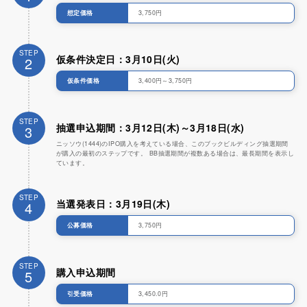
想定価格
3,750円
STEP
仮条件決定日：3月10日(火)
2
仮条件価格
3,400円～3,750円
STEP
抽選申込期間：3月12日(木)～3月18日(水)
3
ニッソウ(1444)のIPO購入を考えている場合、このブックビルディング抽選期間
が購入の最初のステップです。 BB抽選期間が複数ある場合は、最長期間を表示し
ています。
STEP
当選発表日：3月19日(木)
4
公募価格
3,750円
STEP
購入申込期間
5
引受価格
3,450.0円