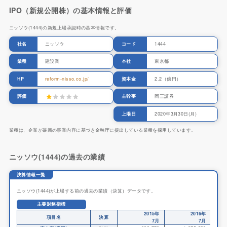
IPO（新規公開株）の基本情報と評価
ニッソウ(1444)の新規上場承認時の基本情報です。
社名
ニッソウ
コード
1444
業種
建設業
本社
東京都
HP
reform-nisso.co.jp/
資本金
2.2（億円）
評価
主幹事
岡三証券
上場日
2020年3月30日(月)
業種は、企業が最新の事業内容に基づき金融庁に提出している業種を採用しています。
ニッソウ(1444)の過去の業績
決算情報一覧
ニッソウ(1444)が上場する前の過去の業績（決算）データです。
主要財務指標
2015年
2016年
項目名
決算
7月
7月