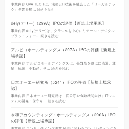
事業内容 GVA TECHは、法務とIT技術を融合した「リーガルテッ
ク」事業を展…
続きを読む
dely(デリー)（299A）IPOの評価【新規上場承認】
事業内容 dely(デリー)は、クラシルを中心にリテール・デジタル
プラットフォー…
続きを読む
アルピコホールディングス（297A）IPOの評価【新規上
場承認】
事業内容 アルピコホールディングスは、長野県を拠点に流通、運
輸、観光、不動産、そ…
続きを読む
日本オーエー研究所（5241）IPOの評価【新規上場承
認】
事業内容 日本オーエー研究所は、官公庁や金融機関向けにITシス
テムの開発・保守を…
続きを読む
令和アカウンティング・ホールディングス（296A）IPO
の評価【新規上場承認】
事業内容 コンサルティング事業 経理に関わるコンサルティングを