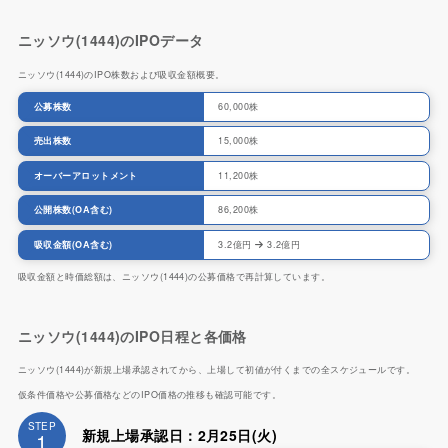
ニッソウ(1444)のIPOデータ
ニッソウ(1444)のIPO株数および吸収金額概要。
公募株数
60,000株
売出株数
15,000株
オーバーアロットメント
11,200株
公開株数(OA含む)
86,200株
吸収金額(OA含む)
3.2億円
3.2億円
吸収金額と時価総額は、ニッソウ(1444)の公募価格で再計算しています。
ニッソウ(1444)のIPO日程と各価格
ニッソウ(1444)が新規上場承認されてから、上場して初値が付くまでの全スケジュールです。
仮条件価格や公募価格などのIPO価格の推移も確認可能です。
STEP
新規上場承認日：2月25日(火)
1