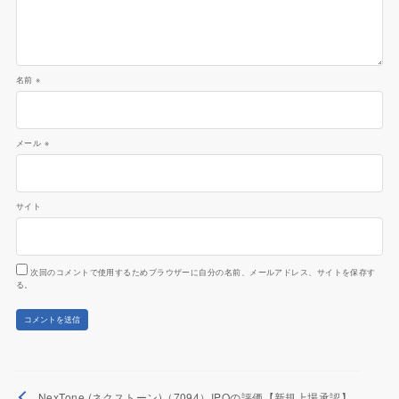
名前
※
メール
※
サイト
次回のコメントで使用するためブラウザーに自分の名前、メールアドレス、サイトを保存す
る。
NexTone (ネクストーン)（7094）IPOの評価【新規上場承認】