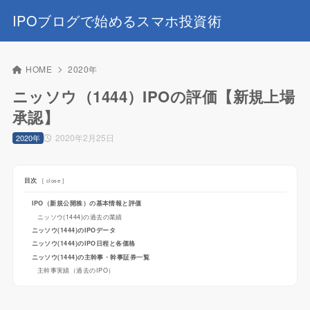
IPOブログで始めるスマホ投資術
HOME
2020年
ニッソウ（1444）IPOの評価【新規上場
承認】
2020年2月25日
2020年
目次
[
close
]
IPO（新規公開株）の基本情報と評価
ニッソウ(1444)の過去の業績
ニッソウ(1444)のIPOデータ
ニッソウ(1444)のIPO日程と各価格
ニッソウ(1444)の主幹事・幹事証券一覧
主幹事実績（過去のIPO）