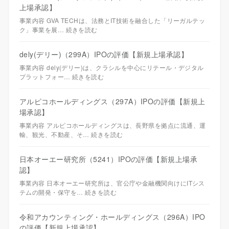
上場承認】
事業内容 GVA TECHは、法務とIT技術を融合した「リーガルテッ
ク」事業を展…
続きを読む
dely(デリー)（299A）IPOの評価【新規上場承認】
事業内容 dely(デリー)は、クラシルを中心にリテール・デジタル
プラットフォー…
続きを読む
アルピコホールディングス（297A）IPOの評価【新規上
場承認】
事業内容 アルピコホールディングスは、長野県を拠点に流通、運
輸、観光、不動産、そ…
続きを読む
日本オーエー研究所（5241）IPOの評価【新規上場承
認】
事業内容 日本オーエー研究所は、官公庁や金融機関向けにITシス
テムの開発・保守を…
続きを読む
令和アカウンティング・ホールディングス（296A）IPO
の評価【新規上場承認】