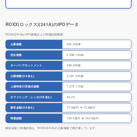
ROXX(ロックス)(241A)のIPOデータ
ROXX(241A)のIPO株数および時価総額概要。
公募株数
325,000株
売出株数
2,598,100株
オーバーアロットメント
438,400株
公開株数(OA含む)
3,361,500株
上場時発行済株式総数
7,273,170株
オファリング・レシオ(OA含む)
46.2％
吸収金額(OA含む)
70.9億円
70.9億円
時価総額
153.5億円
153.5億円
吸収金額と時価総額は、ROXX(241A)の公募価格で再計算しています。