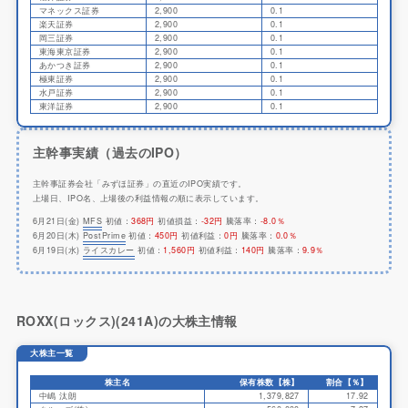
マネックス証券
2,900
0.1
楽天証券
2,900
0.1
岡三証券
2,900
0.1
東海東京証券
2,900
0.1
あかつき証券
2,900
0.1
極東証券
2,900
0.1
水戸証券
2,900
0.1
東洋証券
2,900
0.1
主幹事実績（過去のIPO）
主幹事証券会社「みずほ証券」の直近のIPO実績です。
上場日、IPO名、上場後の利益情報の順に表示しています。
6月21日(金)
MFS
初値：
368円
初値損益：
-32円
騰落率：
-8.0％
6月20日(木)
PostPrime
初値：
450円
初値利益：
0円
騰落率：
0.0％
6月19日(水)
ライスカレー
初値：
1,560円
初値利益：
140円
騰落率：
9.9％
ROXX(ロックス)(241A)の大株主情報
大株主一覧
株主名
保有株数【株】
割合【％】
中嶋 汰朗
1,379,827
17.92