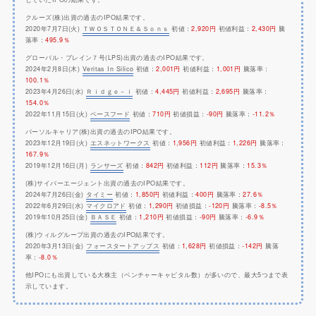
クルーズ(株)出資の過去のIPO結果です。
2020年7月7日(火)
ＴＷＯＳＴＯＮＥ＆Ｓｏｎｓ
初値：
2,920円
初値利益：
2,430円
騰
落率：
495.9％
グローバル・ブレイン７号(LPS)出資の過去のIPO結果です。
2024年2月8日(木)
Veritas In Silico
初値：
2,001円
初値利益：
1,001円
騰落率：
100.1％
2023年4月26日(水)
Ｒｉｄｇｅ－ｉ
初値：
4,445円
初値利益：
2,695円
騰落率：
154.0％
2022年11月15日(火)
ベースフード
初値：
710円
初値損益：
-90円
騰落率：
-11.2％
パーソルキャリア(株)出資の過去のIPO結果です。
2023年12月19日(火)
エスネットワークス
初値：
1,956円
初値利益：
1,226円
騰落率：
167.9％
2019年12月16日(月)
ランサーズ
初値：
842円
初値利益：
112円
騰落率：
15.3％
(株)サイバーエージェント出資の過去のIPO結果です。
2024年7月26日(金)
タイミー
初値：
1,850円
初値利益：
400円
騰落率：
27.6％
2022年6月29日(水)
マイクロアド
初値：
1,290円
初値損益：
-120円
騰落率：
-8.5％
2019年10月25日(金)
ＢＡＳＥ
初値：
1,210円
初値損益：
-90円
騰落率：
-6.9％
(株)ウィルグループ出資の過去のIPO結果です。
2020年3月13日(金)
フォースタートアップス
初値：
1,628円
初値損益：
-142円
騰落
率：
-8.0％
他IPOにも出資している大株主（ベンチャーキャピタル数）が多いので、最大5つまで表
示しています。