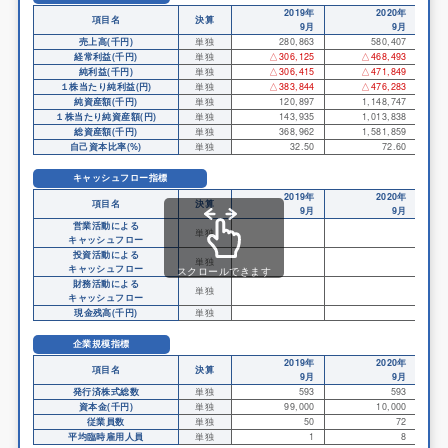
2019年
2020年
項目名
決算
9月
9月
売上高(千円)
単独
280,863
580,407
経常利益(千円)
単独
△306,125
△468,493
純利益(千円)
単独
△306,415
△471,849
１株当たり純利益(円)
単独
△383,844
△476,283
純資産額(千円)
単独
120,897
1,148,747
１株当たり純資産額(円)
単独
143,935
1,013,838
総資産額(千円)
単独
368,962
1,581,859
自己資本比率(%)
単独
32.50
72.60
キャッシュフロー指標
2019年
2020年
項目名
決算
9月
9月
営業活動による
単独
キャッシュフロー
投資活動による
単独
キャッシュフロー
スクロールできます
財務活動による
単独
キャッシュフロー
現金残高(千円)
単独
企業規模指標
2019年
2020年
項目名
決算
9月
9月
発行済株式総数
単独
593
593
資本金(千円)
単独
99,000
10,000
従業員数
単独
50
72
平均臨時雇用人員
単独
1
8