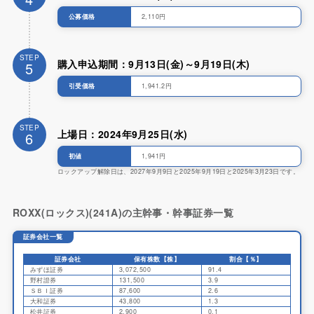
公募価格
2,110円
STEP
購入申込期間：9月13日(金)～9月19日(木)
5
引受価格
1,941.2円
STEP
上場日：2024年9月25日(水)
6
初値
1,941円
ロックアップ解除日は、2027年9月9日と2025年9月19日と2025年3月23日です。
ROXX(ロックス)(241A)の主幹事・幹事証券一覧
証券会社一覧
証券会社
保有株数【株】
割合【％】
みずほ証券
3,072,500
91.4
野村證券
131,500
3.9
ＳＢＩ証券
87,600
2.6
大和証券
43,800
1.3
松井証券
2,900
0.1