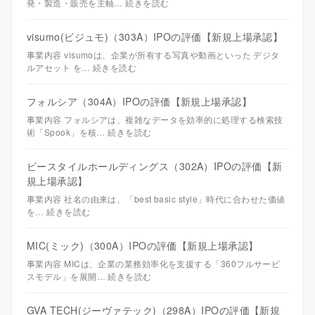
発・製造・販売を主軸…
続きを読む
visumo(ビジュモ)（303A）IPOの評価【新規上場承認】
事業内容 visumoは、企業が所有する写真や動画といった デジタ
ルアセット を…
続きを読む
フォルシア（304A）IPOの評価【新規上場承認】
事業内容 フォルシアは、複雑なデータを効率的に処理する検索技
術「Spook」を核…
続きを読む
ビースタイルホールディングス（302A）IPOの評価【新
規上場承認】
事業内容 社名の由来は、「best basic style」時代に合わせた価値
を…
続きを読む
MIC(ミック)（300A）IPOの評価【新規上場承認】
事業内容 MICは、企業の業務効率化を支援する「360フルサービ
スモデル」を展開…
続きを読む
GVA TECH(ジーヴァテック)（298A）IPOの評価【新規