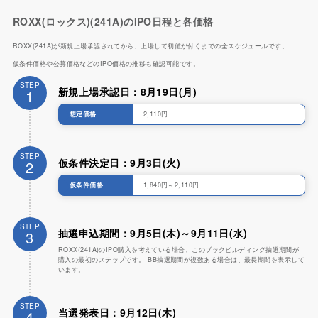
ROXX(ロックス)(241A)のIPO日程と各価格
ROXX(241A)が新規上場承認されてから、上場して初値が付くまでの全スケジュールです。
仮条件価格や公募価格などのIPO価格の推移も確認可能です。
STEP
新規上場承認日：8月19日(月)
1
想定価格
2,110円
STEP
仮条件決定日：9月3日(火)
2
仮条件価格
1,840円～2,110円
STEP
抽選申込期間：9月5日(木)～9月11日(水)
3
ROXX(241A)のIPO購入を考えている場合、このブックビルディング抽選期間が
購入の最初のステップです。 BB抽選期間が複数ある場合は、最長期間を表示して
います。
STEP
当選発表日：9月12日(木)
4