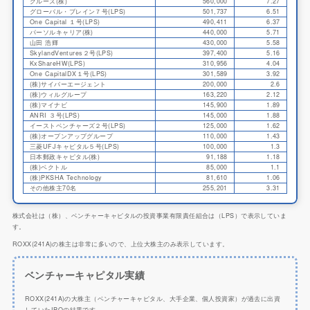
クルーズ(株)
560,000
7.27
グローバル・ブレイン７号(LPS)
501,737
6.51
One Capital １号(LPS)
490,411
6.37
パーソルキャリア(株)
440,000
5.71
山田 浩輝
430,000
5.58
SkylandVentures２号(LPS)
397,400
5.16
KxShareHW(LPS)
310,956
4.04
One CapitalDX１号(LPS)
301,589
3.92
(株)サイバーエージェント
200,000
2.6
(株)ウィルグループ
163,220
2.12
(株)マイナビ
145,900
1.89
ANRI ３号(LPS)
145,000
1.88
イーストベンチャーズ２号(LPS)
125,000
1.62
(株)オープンアップグループ
110,000
1.43
三菱UFJキャピタル５号(LPS)
100,000
1.3
日本郵政キャピタル(株)
91,188
1.18
(株)ベクトル
85,000
1.1
(株)PKSHA Technology
81,610
1.06
その他株主70名
255,201
3.31
株式会社は（株）、ベンチャーキャピタルの投資事業有限責任組合は（LPS）で表示していま
す。
ROXX(241A)の株主は非常に多いので、上位大株主のみ表示しています。
ベンチャーキャピタル実績
ROXX(241A)の大株主（ベンチャーキャピタル、大手企業、個人投資家）が過去に出資
していたIPOの結果です。