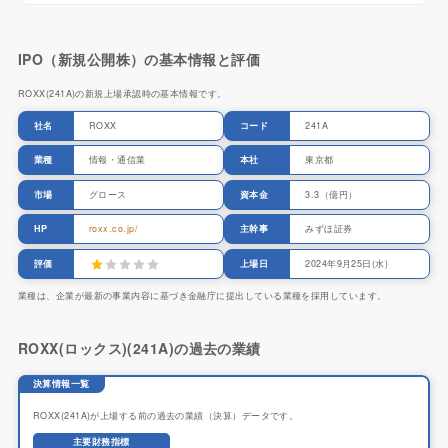
IPO（新規公開株）の基本情報と評価
ROXX(241A)の新規上場承認時の基本情報です。
社名
ROXX
コード
241A
業種
情報・通信業
本社
東京都
市場
グロース
資本金
3.3（億円）
HP
roxx.co.jp/
主幹事
みずほ証券
評価
上場日
2024年9月25日(水)
業種は、企業が最新の事業内容に基づき金融庁に提出している業種を採用しています。
ROXX(ロックス)(241A)の過去の業績
決算情報一覧
ROXX(241A)が上場する前の過去の業績（決算）データです。
主要財務指標