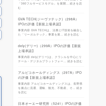
「360フルサービスモデル」を展開…
続きを読
む
GVA TECH(ジーヴァテック)（298A）
IPOの評価【新規上場承認】
事業内容 GVA TECHは、法務とIT技術を融合し
た「リーガルテック」事業を展…
続きを読む
dely(デリー)（299A）IPOの評価【新規
上場承認】
事業内容 dely(デリー)は、クラシルを中心にリ
テール・デジタルプラットフォー…
続きを読む
アルピコホールディングス（297A）IPO
の評価【新規上場承認】
事業内容 アルピコホールディングスは、長野県
を拠点に流通、運輸、観光、不動産、そ…
続き
を読む
日本オーエー研究所（5241）IPOの評価