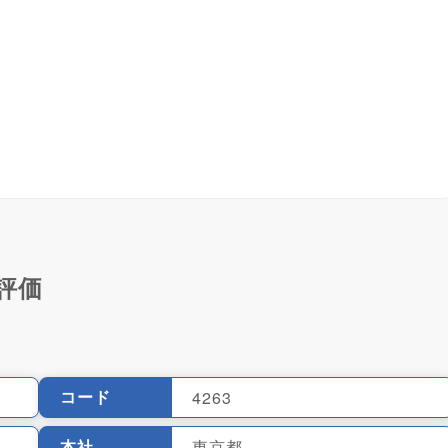
評価
。
コード
4263
本社
東京都