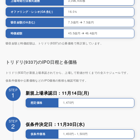
上場時発行済株式総数
3,096,400株
オファリング・レシオ(OA含む)
16.0％
吸収金額(OA含む)
7.3億円
7.5億円
時価総額
45.5億円
46.4億円
吸収金額と時価総額は、トリドリ(9337)の公募価格で再計算しています。
トリドリ(9337)のIPO日程と各価格
トリドリ(9337)が新規上場承認されてから、上場して初値が付くまでの全スケジュールです。
仮条件価格や公募価格などのIPO価格の推移も確認可能です。
STEP
新規上場承認日：11月14日(月)
1
想定価格
1,470円
STEP
仮条件決定日：11月30日(水)
2
仮条件価格
1,450円～1,500円