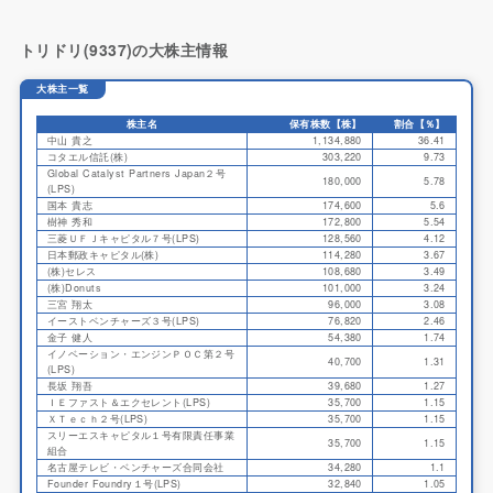
トリドリ(9337)の大株主情報
大株主一覧
株主名
保有株数【株】
割合【％】
中山 貴之
1,134,880
36.41
コタエル信託(株)
303,220
9.73
Global Catalyst Partners Japan２号
180,000
5.78
(LPS)
国本 貴志
174,600
5.6
樹神 秀和
172,800
5.54
三菱ＵＦＪキャピタル７号(LPS)
128,560
4.12
日本郵政キャピタル(株)
114,280
3.67
(株)セレス
108,680
3.49
(株)Donuts
101,000
3.24
三宮 翔太
96,000
3.08
イーストベンチャーズ３号(LPS)
76,820
2.46
金子 健人
54,380
1.74
イノベーション・エンジンＰＯＣ第２号
40,700
1.31
(LPS)
長坂 翔吾
39,680
1.27
ＩＥファスト＆エクセレント(LPS)
35,700
1.15
ＸＴｅｃｈ２号(LPS)
35,700
1.15
スリーエスキャピタル１号有限責任事業
35,700
1.15
組合
名古屋テレビ・ベンチャーズ合同会社
34,280
1.1
Founder Foundry１号(LPS)
32,840
1.05