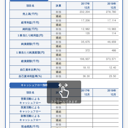
2017年
2018年
項目名
決算
12月
12月
単独
232,204
278,780
売上高(千円)
連結
単独
17,206
17,114
経常利益(千円)
連結
純利益(千円)
単独
12,982
10,983
単独
135
114
１株当たり純利益(円)
連結
単独
35,675
46,659
純資産額(千円)
連結
単独
372
486
１株当たり純資産額(円)
連結
単独
196,937
373,571
総資産額(千円)
連結
単独
18.10
12.40
自己資本比率(%)
連結
自己資本利益率(%)
単独
36.30
23.50
キャッシュフロー指標
2017年
2018年
項目名
決算
12月
12月
営業活動による
単独
スクロールできます
キャッシュフロー
連結
投資活動による
単独
キャッシュフロー
連結
財務活動による
単独
キャッシュフロー
連結
単独
現金残高(千円)