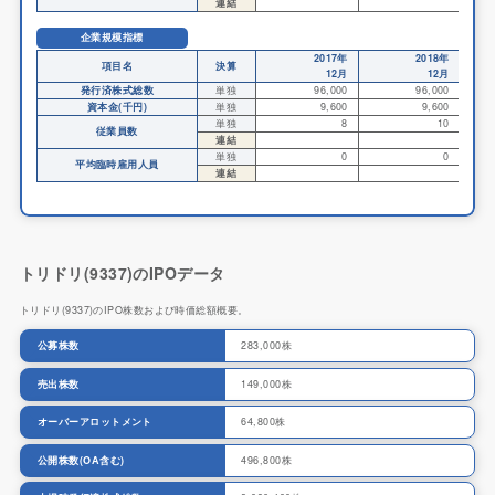
連結
企業規模指標
2017年
2018年
項目名
決算
12月
12月
発行済株式総数
単独
96,000
96,000
資本金(千円)
単独
9,600
9,600
単独
8
10
従業員数
連結
単独
0
0
平均臨時雇用人員
連結
トリドリ(9337)のIPOデータ
トリドリ(9337)のIPO株数および時価総額概要。
公募株数
283,000株
売出株数
149,000株
オーバーアロットメント
64,800株
公開株数(OA含む)
496,800株