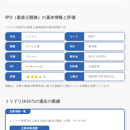
IPO（新規公開株）の基本情報と評価
トリドリ(9337)の新規上場承認時の基本情報です。
社名
トリドリ
コード
9337
業種
サービス業
本社
東京都
市場
グロース
資本金
50.0（百万円）
HP
toridori.co.jp/
主幹事
大和証券
評価
上場日
2022年12月19日(月)
業種は、企業が最新の事業内容に基づき金融庁に提出している業種を採用しています。
トリドリ(9337)の過去の業績
決算情報一覧
トリドリ(9337)が上場する前の過去の業績（決算）データです。
主要財務指標