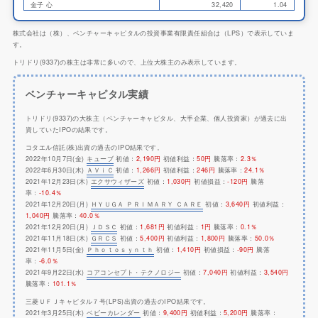
金子 心
32,420
1.04
株式会社は（株）、ベンチャーキャピタルの投資事業有限責任組合は（LPS）で表示していま
す。
トリドリ(9337)の株主は非常に多いので、上位大株主のみ表示しています。
ベンチャーキャピタル実績
トリドリ(9337)の大株主（ベンチャーキャピタル、大手企業、個人投資家）が過去に出
資していたIPOの結果です。
コタエル信託(株)出資の過去のIPO結果です。
2022年10月7日(金)
キューブ
初値：
2,190円
初値利益：
50円
騰落率：
2.3％
2022年6月30日(木)
ＡＶｉＣ
初値：
1,266円
初値利益：
246円
騰落率：
24.1％
2021年12月23日(木)
エクサウィザーズ
初値：
1,030円
初値損益：
-120円
騰落
率：
-10.4％
2021年12月20日(月)
ＨＹＵＧＡ ＰＲＩＭＡＲＹ ＣＡＲＥ
初値：
3,640円
初値利益：
1,040円
騰落率：
40.0％
2021年12月20日(月)
ＪＤＳＣ
初値：
1,681円
初値利益：
1円
騰落率：
0.1％
2021年11月18日(木)
ＧＲＣＳ
初値：
5,400円
初値利益：
1,800円
騰落率：
50.0％
2021年11月5日(金)
Ｐｈｏｔｏｓｙｎｔｈ
初値：
1,410円
初値損益：
-90円
騰落
率：
-6.0％
2021年9月22日(水)
コアコンセプト・テクノロジー
初値：
7,040円
初値利益：
3,540円
騰落率：
101.1％
三菱ＵＦＪキャピタル７号(LPS)出資の過去のIPO結果です。
2021年3月25日(木)
ベビーカレンダー
初値：
9,400円
初値利益：
5,200円
騰落率：