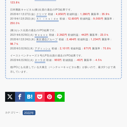
123.8％
日本郵政キャピタル(株)出資の過去のIPO結果です。
2020年11月27日(金)
クリーマ
初値：
4,850円
初値利益：
1,280円
騰落率：
35.9％
2019年12月25日(水)
ＡＩ ｉｎｓｉｄｅ
初値：
12,600円
初値利益：
9,000円
騰落率：
250.0％
(株)セレス出資の過去のIPO結果です。
2021年6月29日(火)
Ｗａｑｏｏ
初値：
2,362円
初値利益：
442円
騰落率：
23.0％
2020年12月24日(木)
東京通信グループ
初値：
2,484円
初値利益：
1,234円
騰落率：
98.7％
2020年3月26日(木)
アディッシュ
初値：
2,101円
初値利益：
871円
騰落率：
70.8％
イーストベンチャーズ３号(LPS)出資の過去のIPO結果です。
2022年6月28日(火)
ヌーラボ
初値：
955円
初値損益：
-45円
騰落率：
-4.5％
他IPOにも出資している大株主（ベンチャーキャピタル数）が多いので、最大5つまで表
示しています。
2022年
カテゴリー：