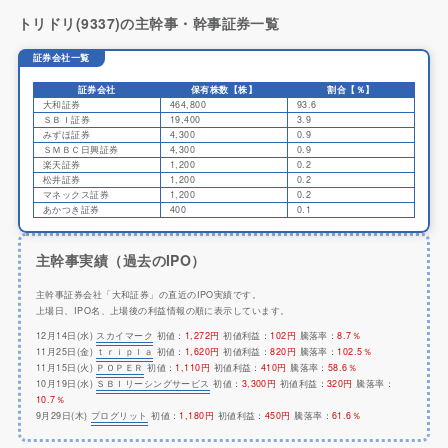
トリドリ(9337)の主幹事・幹事証券一覧
証券会社一覧
証券会社
保有株数【株】
割合【％】
大和証券
464,800
93.6
ＳＢＩ証券
19,400
3.9
みずほ証券
4,300
0.9
ＳＭＢＣ日興証券
4,300
0.9
楽天証券
1,200
0.2
松井証券
1,200
0.2
マネックス証券
1,200
0.2
あかつき証券
400
0.1
主幹事実績（過去のIPO）
主幹事証券会社「大和証券」の直近のIPO実績です。
上場日、IPO名、上場後の利益情報の順に表示しています。
12月14日(水)
スカイマーク
初値：
1,272円
初値利益：
102円
騰落率：
8.7％
11月25日(金)
ｔｒｉｐｌａ
初値：
1,620円
初値利益：
820円
騰落率：
102.5％
11月15日(火)
ＰＯＰＥＲ
初値：
1,110円
初値利益：
410円
騰落率：
58.6％
10月19日(水)
ＳＢＩリーシングサービス
初値：
3,300円
初値利益：
320円
騰落率：
10.7％
9月29日(木)
プログリット
初値：
1,180円
初値利益：
450円
騰落率：
61.6％