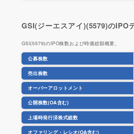
GSI(ジーエスアイ)(5579)のIP
GSI(5579)のIPO株数および時価総額概要。
公募株数
売出株数
オーバーアロットメント
公開株数(OA含む)
上場時発行済株式総数
オファリング・レシオ(OA含む)