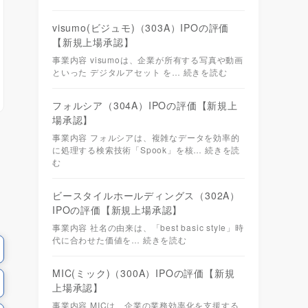
visumo(ビジュモ)（303A）IPOの評価
【新規上場承認】
事業内容 visumoは、企業が所有する写真や動画
といった デジタルアセット を…
続きを読む
フォルシア（304A）IPOの評価【新規上
場承認】
事業内容 フォルシアは、複雑なデータを効率的
に処理する検索技術「Spook」を核…
続きを読
む
ビースタイルホールディングス（302A）
IPOの評価【新規上場承認】
事業内容 社名の由来は、「best basic style」時
代に合わせた価値を…
続きを読む
MIC(ミック)（300A）IPOの評価【新規
上場承認】
事業内容 MICは、企業の業務効率化を支援する