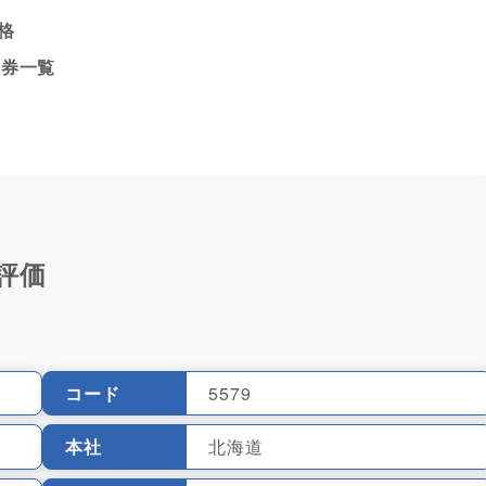
価格
証券一覧
評価
コード
5579
本社
北海道