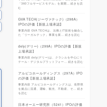
「360フルサービスモデル」を展開…
続きを読
む
GVA TECH(ジーヴァテック)（298A）
IPOの評価【新規上場承認】
事業内容 GVA TECHは、法務とIT技術を融合し
た「リーガルテック」事業を展…
続きを読む
dely(デリー)（299A）IPOの評価【新規
上場承認】
事業内容 dely(デリー)は、クラシルを中心にリ
テール・デジタルプラットフォー…
続きを読む
アルピコホールディングス（297A）IPO
の評価【新規上場承認】
事業内容 アルピコホールディングスは、長野県
を拠点に流通、運輸、観光、不動産、そ…
続き
を読む
1年
2022年
日本オーエー研究所（5241）IPOの評価