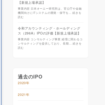
3月
3月
【新規上場承認】
571
3,380,370
事業内容 日本オーエー研究所は、官公庁や金融
機関向けにITシステムの開発・保守を…
続きを
797
442,037
読む
617
302,694
令和アカウンティング・ホールディング
185
179
ス（296A）IPOの評価【新規上場承認】
016
1,303,834
事業内容 コンサルティング事業 経理に関わるコ
639
767
ンサルティングを提供しており、長期…
続きを
読む
084
2,230,265
.40
58.50
.10
25.40
過去のIPO
1年
2022年
2020年
3月
3月
2021年
206
422,618