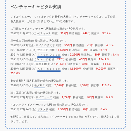
ベンチャーキャピタル実績
ノイルイミューン・バイオテック(4893)の大株主（ベンチャーキャピタル、大手企業、
個人投資家）が過去に出資していたIPOの結果です。
大和日台バイオベンチャー(LPS)出資の過去のIPO結果です。
2022年11月22日(火)
㈱ティムス
初値：
919円
初値利益：
249円
騰落率：
37.2％
第一生命保険(株)出資の過去のIPO結果です。
2022年6月24日(金)
マイクロ波化学
初値：
550円
初値損益：
-55円
騰落率：
-9.1％
2021年12月24日(金)
サスメド
初値：
1,500円
初値利益：
90円
騰落率：
6.4％
2021年12月16日(木)
Ｔｒｕｅ Ｄａｔａ
初値：
2,250円
初値利益：
30円
騰落率：
1.4％
2021年2月5日(金)
ＱＤレーザ
初値：
797円
初値利益：
457円
騰落率：
134.4％
2020年3月13日(金)
木村工機
初値：
2,050円
初値損益：
-350円
騰落率：
-14.6％
2019年12月25日(水)
ＡＩ ｉｎｓｉｄｅ
初値：
12,600円
初値利益：
9,000円
騰落率：
250.0％
Sosei RMF1(LPS)出資の過去のIPO結果です。
2020年8月3日(月)
モダリス
初値：
2,520円
初値利益：
1,320円
騰落率：
110.0％
澁谷工業(株)出資の過去のIPO結果です。
2022年12月1日(木)
サイフューズ
初値：
1,720円
初値利益：
100円
騰落率：
6.2％
ヘルスケア・イノベーション(LPS)出資の過去のIPO結果です。
2021年12月24日(金)
サスメド
初値：
1,500円
初値利益：
90円
騰落率：
6.4％
他IPOにも出資している大株主（ベンチャーキャピタル数）が多いので、最大5つまで表
示しています。