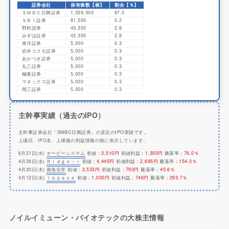
証券会社
保有株数【株】
割合【％】
ＳＭＢＣ日興証券
1,359,300
87.0
ＳＢＩ証券
81,500
5.2
野村證券
43,300
2.8
みずほ証券
43,300
2.8
東洋証券
5,000
0.3
岩井コスモ証券
5,000
0.3
あかつき証券
5,000
0.3
丸三証券
5,000
0.3
極東証券
5,000
0.3
マネックス証券
5,000
0.3
岡三証券
5,000
0.3
主幹事実績（過去のIPO）
主幹事証券会社「SMBC日興証券」の直近のIPO実績です。
上場日、IPO名、上場後の利益情報の順に表示しています。
6月21日(水)
オービーシステム
初値：
3,010円
初値利益：
1,300円
騰落率：
76.0％
4月26日(水)
Ｒｉｄｇｅ－ｉ
初値：
4,445円
初値利益：
2,695円
騰落率：
154.0％
4月20日(木)
南海化学
初値：
2,533円
初値利益：
793円
騰落率：
45.6％
4月12日(水)
ｉｓｐａｃｅ
初値：
1,000円
初値利益：
746円
騰落率：
293.7％
ノイルイミューン・バイオテックの大株主情報