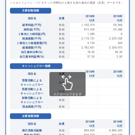
ノイルイミューン・バイオテック(4893)が上場する前の過去の業績（決算）データです。
主要財務指標
2018年
2019年
項目名
決算
12月
12月
経常利益(千円)
単独
1,192,474
56,906
純利益(千円)
単独
872,345
55,086
１株当たり純利益(円)
単独
1,285
8
純資産額(千円)
単独
2,178,731
2,235,032
１株当たり純資産額(円)
単独
3,154
323
総資産額(千円)
単独
2,782,651
2,338,973
自己資本比率(%)
単独
78.20
95.30
自己資本利益率(%)
単独
57.50
2.50
キャッシュフロー指標
2018年
2019年
項目名
決算
12月
12月
営業活動による
単独
キャッシュフロー
投資活動による
単独
キャッシュフロー
スクロールできます
財務活動による
単独
キャッシュフロー
現金残高(千円)
単独
企業規模指標
2018年
2019年
項目名
決算
12月
12月
発行済株式総数
単独
689,602
6,896,020
資本金(千円)
単独
846,520
846,520