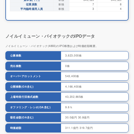
従業員数
単独
7
8
平均臨時雇用人員
単独
3
4
ノイルイミューン・バイオテックのIPOデータ
ノイルイミューン・バイオテック(4893)のIPO株数および時価総額概要。
公募株数
3,623,000株
売出株数
0株
オーバーアロットメント
543,400株
公開株数(OA含む)
4,166,400株
上場時発行済株式総数
43,202,865株
オファリング・レシオ(OA含む)
9.6％
吸収金額(OA含む)
30.0億円
30.8億円
時価総額
311.1億円
319.7億円