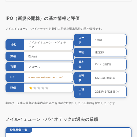
IPO（新規公開株）の基本情報と評価
ノイルイミューン・バイオテック(4893)の新規上場承認時の基本情報です。
コー
4893
ド
ノイルイミューン・バイオテ
社名
ック
本社
東京都
業種
医薬品
資本
27.9（億円）
金
市場
グロース
主幹
HP
www.noile-immune.com/
SMBC日興証券
事
評価
上場
2023年6月28日(水)
日
業種は、企業が最新の事業内容に基づき金融庁に提出している業種を採用しています。
ノイルイミューン・バイオテックの過去の業績
決算情報一覧