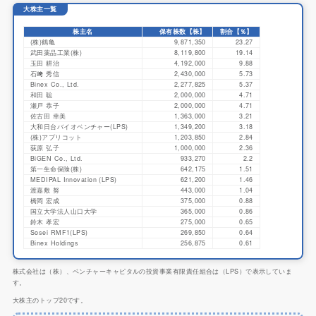
大株主一覧
株主名
保有株数【株】
割合【％】
(株)鶴亀
9,871,350
23.27
武田薬品工業(株)
8,119,800
19.14
玉田 耕治
4,192,000
9.88
石﨑 秀信
2,430,000
5.73
Binex Co., Ltd.
2,277,825
5.37
和田 聡
2,000,000
4.71
瀬戸 恭子
2,000,000
4.71
佐古田 幸美
1,363,000
3.21
大和日台バイオベンチャー(LPS)
1,349,200
3.18
(株)アプリコット
1,203,850
2.84
荻原 弘子
1,000,000
2.36
BiGEN Co., Ltd.
933,270
2.2
第一生命保険(株)
642,175
1.51
MEDIPAL Innovation (LPS)
621,200
1.46
渡嘉敷 努
443,000
1.04
橋岡 宏成
375,000
0.88
国立大学法人山口大学
365,000
0.86
鈴木 孝宏
275,000
0.65
Sosei RMF1(LPS)
269,850
0.64
Binex Holdings
256,875
0.61
株式会社は（株）、ベンチャーキャピタルの投資事業有限責任組合は（LPS）で表示していま
す。
大株主のトップ20です。