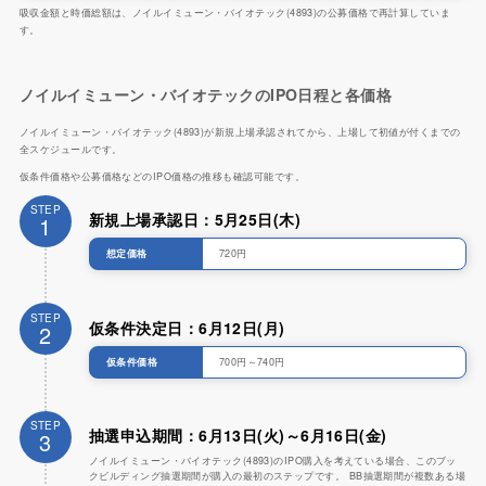
吸収金額と時価総額は、ノイルイミューン・バイオテック(4893)の公募価格で再計算していま
す。
ノイルイミューン・バイオテックのIPO日程と各価格
ノイルイミューン・バイオテック(4893)が新規上場承認されてから、上場して初値が付くまでの
全スケジュールです。
仮条件価格や公募価格などのIPO価格の推移も確認可能です。
STEP
新規上場承認日：5月25日(木)
1
想定価格
720円
STEP
仮条件決定日：6月12日(月)
2
仮条件価格
700円～740円
STEP
抽選申込期間：6月13日(火)～6月16日(金)
3
ノイルイミューン・バイオテック(4893)のIPO購入を考えている場合、このブッ
クビルディング抽選期間が購入の最初のステップです。 BB抽選期間が複数ある場