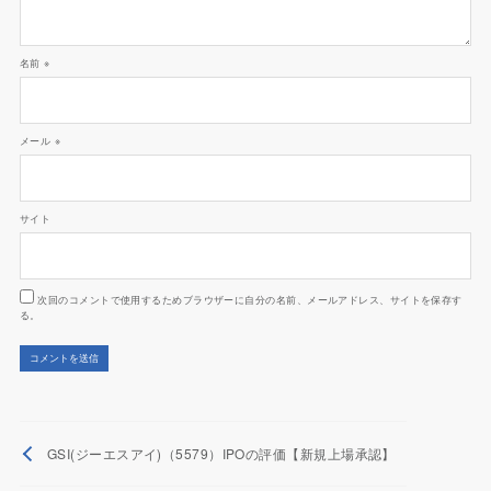
名前
※
メール
※
サイト
次回のコメントで使用するためブラウザーに自分の名前、メールアドレス、サイトを保存す
る。
GSI(ジーエスアイ)（5579）IPOの評価【新規上場承認】