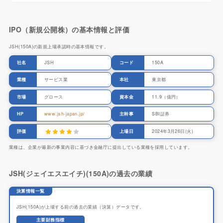
IPO（新規公開株）の基本情報と評価
JSH(150A)の新規上場承認時の基本情報です。
社名
JSH
コード
150A
業種
サービス業
本社
東京都
市場
グロース
資本金
11.9（億円）
HP
www.jsh-japan.jp/
主幹事
SBI証券
評価
上場日
2024年3月26日(火)
業種は、企業が最新の事業内容に基づき金融庁に提出している業種を採用しています。
JSH(ジェイエスエイチ)(150A)の過去の業績
決算情報一覧
JSH(150A)が上場する前の過去の業績（決算）データです。
主要財務指標