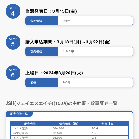
STEP
当選発表日：3月15日(金)
4
公募価格
456円
STEP
購入申込期間：3月18日(月)～3月22日(金)
5
引受価格
419.52円
STEP
上場日：2024年3月26日(火)
6
初値
893円
JSH(ジェイエスエイチ)(150A)の主幹事・幹事証券一覧
証券会社一覧
証券会社
保有株数【株】
割合【％】
ＳＢＩ証券
884,000
90.4
みずほ証券
42,500
4.3
ＦＦＧ証券
25,500
2.6