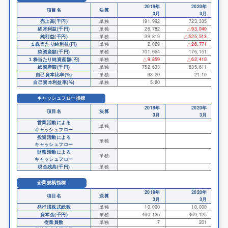
2019年
2020年
項目名
決算
3月
3月
売上高(千円)
単独
191,992
723,335
経常利益(千円)
単独
26,782
△93,040
純利益(千円)
単独
39,819
△525,513
１株当たり純利益(円)
単独
2,029
△26,771
純資産額(千円)
単独
701,664
176,151
１株当たり純資産額(円)
単独
△9,859
△62,410
総資産額(千円)
単独
752,633
835,611
自己資本比率(%)
単独
93.20
21.10
自己資本利益率(%)
単独
5.80
キャッシュフロー指標
2019年
2020年
項目名
決算
3月
3月
営業活動による
単独
キャッシュフロー
投資活動による
単独
キャッシュフロー
財務活動による
単独
キャッシュフロー
現金残高(千円)
単独
企業規模指標
2019年
2020年
項目名
決算
3月
3月
発行済株式総数
単独
10,000
10,000
資本金(千円)
単独
460,125
460,125
従業員数
単独
7
201