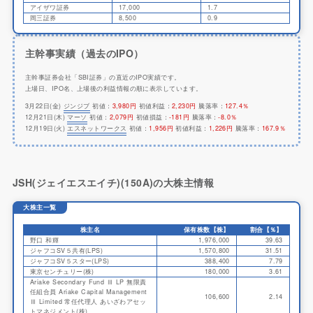
アイザワ証券
17,000
1.7
岡三証券
8,500
0.9
主幹事実績（過去のIPO）
主幹事証券会社「SBI証券」の直近のIPO実績です。
上場日、IPO名、上場後の利益情報の順に表示しています。
3月22日(金)
ジンジブ
初値：
3,980円
初値利益：
2,230円
騰落率：
127.4％
12月21日(木)
マーソ
初値：
2,079円
初値損益：
-181円
騰落率：
-8.0％
12月19日(火)
エスネットワークス
初値：
1,956円
初値利益：
1,226円
騰落率：
167.9％
JSH(ジェイエスエイチ)(150A)の大株主情報
大株主一覧
株主名
保有株数【株】
割合【％】
野口 和輝
1,976,000
39.63
ジャフコSV５共有(LPS)
1,570,800
31.51
ジャフコSV５スター(LPS)
388,400
7.79
東京センチュリー(株)
180,000
3.61
Ariake Secondary Fund Ⅲ LP 無限責
任組合員 Ariake Capital Management
106,600
2.14
Ⅲ Limited 常任代理人 あいざわアセッ
トマネジメント(株)