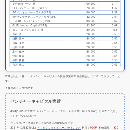
芙蓉総合リース(株)
106,600
2.14
FFGベンチャー(LPS)第２号
73,200
1.47
SGインキュベート第１号(LPS)
66,000
1.32
大分VCサクセスファンド６号(LPS)
42,000
0.84
三菱UFJキャピタル８号(LPS)
33,200
0.67
GLIN Impact Capital(LPS)
33,200
0.67
エフ・ズプランニング(株)
30,000
0.6
濵西 望
28,000
0.56
鎌田 聖一
28,000
0.56
宮﨑 洋祐
28,000
0.56
山田 平和
28,000
0.56
北村 充永
28,000
0.56
津田 和義
28,000
0.56
寺田 勝基
28,000
0.56
市川 伸二
28,000
0.56
株式会社は（株）、ベンチャーキャピタルの投資事業有限責任組合は（LPS）で表示していま
す。
大株主のトップ20です。
ベンチャーキャピタル実績
JSH(150A)の大株主（ベンチャーキャピタル、大手企業、個人投資家）が過去に出資し
ていたIPOの結果です。
ジャフコSV５共有(LPS)出資の過去のIPO結果です。
2021年12月22日(水)
Ｆｉｎａｔｅｘｔホールディングス
初値：
990円
初値損益：
-300