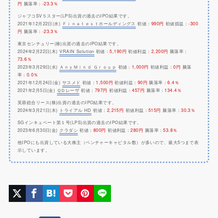
円
騰落率：
-23.3％
ジャフコSV５スター(LPS)出資の過去のIPO結果です。
2021年12月22日(水)
Ｆｉｎａｔｅｘｔホールディングス
初値：
990円
初値損益：
-300
円
騰落率：
-23.3％
東京センチュリー(株)出資の過去のIPO結果です。
2024年2月22日(木)
VRAIN Solution
初値：
5,190円
初値利益：
2,200円
騰落率：
73.6％
2023年3月29日(水)
ＡｎｙＭｉｎｄ Ｇｒｏｕｐ
初値：
1,000円
初値利益：
0円
騰落
率：
0.0％
2021年12月24日(金)
サスメド
初値：
1,500円
初値利益：
90円
騰落率：
6.4％
2021年2月5日(金)
ＱＤレーザ
初値：
797円
初値利益：
457円
騰落率：
134.4％
芙蓉総合リース(株)出資の過去のIPO結果です。
2024年3月21日(木)
トライアル HD
初値：
2,215円
初値利益：
515円
騰落率：
30.3％
SGインキュベート第１号(LPS)出資の過去のIPO結果です。
2023年6月30日(金)
クラダシ
初値：
800円
初値利益：
280円
騰落率：
53.8％
他IPOにも出資している大株主（ベンチャーキャピタル数）が多いので、最大5つまで表
示しています。