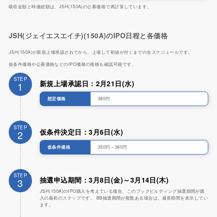
吸収金額と時価総額は、JSH(150A)の公募価格で再計算しています。
JSH(ジェイエスエイチ)(150A)のIPO日程と各価格
JSH(150A)が新規上場承認されてから、上場して初値が付くまでの全スケジュールです。
仮条件価格や公募価格などのIPO価格の推移も確認可能です。
STEP
新規上場承認日：2月21日(水)
1
想定価格
380円
STEP
仮条件決定日：3月6日(水)
2
仮条件価格
350円～380円
STEP
抽選申込期間：3月8日(金)～3月14日(木)
3
JSH(150A)のIPO購入を考えている場合、このブックビルディング抽選期間が購
入の最初のステップです。 BB抽選期間が複数ある場合は、最長期間を表示してい
ます。