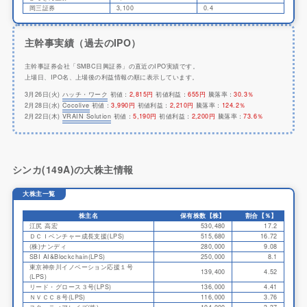
岡三証券
3,100
0.4
主幹事実績（過去のIPO）
主幹事証券会社「SMBC日興証券」の直近のIPO実績です。
上場日、IPO名、上場後の利益情報の順に表示しています。
3月26日(火)
ハッチ・ワーク
初値：
2,815円
初値利益：
655円
騰落率：
30.3％
2月28日(水)
Cocolive
初値：
3,990円
初値利益：
2,210円
騰落率：
124.2％
2月22日(木)
VRAIN Solution
初値：
5,190円
初値利益：
2,200円
騰落率：
73.6％
シンカ(149A)の大株主情報
大株主一覧
株主名
保有株数【株】
割合【％】
江尻 高宏
530,480
17.2
ＤＣＩベンチャー成長支援(LPS)
515,680
16.72
(株)ナンディ
280,000
9.08
SBI AI&Blockchain(LPS)
250,000
8.1
東京神奈川イノベーション応援１号
139,400
4.52
(LPS)
リード・グロース３号(LPS)
136,000
4.41
ＮＶＣＣ８号(LPS)
116,000
3.76