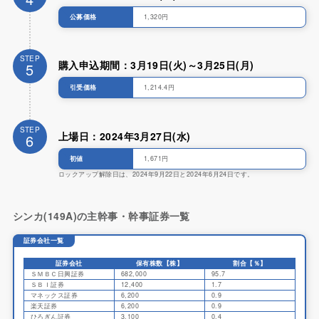
公募価格
1,320円
STEP
購入申込期間：3月19日(火)～3月25日(月)
5
引受価格
1,214.4円
STEP
上場日：2024年3月27日(水)
6
初値
1,671円
ロックアップ解除日は、2024年9月22日と2024年6月24日です。
シンカ(149A)の主幹事・幹事証券一覧
証券会社一覧
証券会社
保有株数【株】
割合【％】
ＳＭＢＣ日興証券
682,000
95.7
ＳＢＩ証券
12,400
1.7
マネックス証券
6,200
0.9
楽天証券
6,200
0.9
ひろぎん証券
3,100
0.4