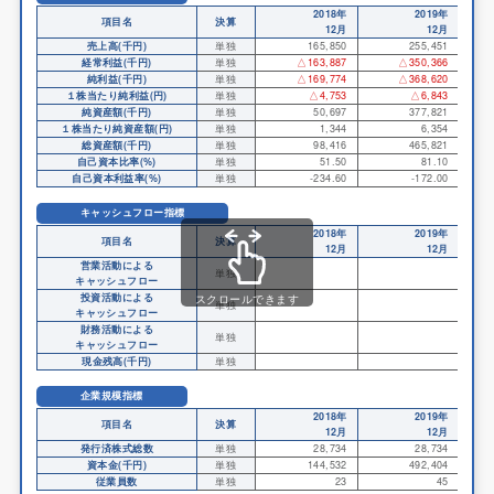
2018年
2019年
項目名
決算
12月
12月
売上高(千円)
単独
165,850
255,451
経常利益(千円)
単独
△163,887
△350,366
純利益(千円)
単独
△169,774
△368,620
１株当たり純利益(円)
単独
△4,753
△6,843
純資産額(千円)
単独
50,697
377,821
１株当たり純資産額(円)
単独
1,344
6,354
総資産額(千円)
単独
98,416
465,821
自己資本比率(%)
単独
51.50
81.10
自己資本利益率(%)
単独
-234.60
-172.00
キャッシュフロー指標
2018年
2019年
項目名
決算
12月
12月
営業活動による
単独
キャッシュフロー
投資活動による
スクロールできます
単独
キャッシュフロー
財務活動による
単独
キャッシュフロー
現金残高(千円)
単独
企業規模指標
2018年
2019年
項目名
決算
12月
12月
発行済株式総数
単独
28,734
28,734
資本金(千円)
単独
144,532
492,404
従業員数
単独
23
45