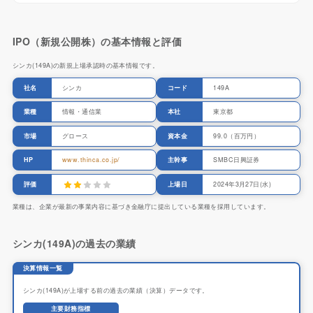
IPO（新規公開株）の基本情報と評価
シンカ(149A)の新規上場承認時の基本情報です。
社名
シンカ
コード
149A
業種
情報・通信業
本社
東京都
市場
グロース
資本金
99.0（百万円）
HP
www.thinca.co.jp/
主幹事
SMBC日興証券
評価
上場日
2024年3月27日(水)
業種は、企業が最新の事業内容に基づき金融庁に提出している業種を採用しています。
シンカ(149A)の過去の業績
決算情報一覧
シンカ(149A)が上場する前の過去の業績（決算）データです。
主要財務指標