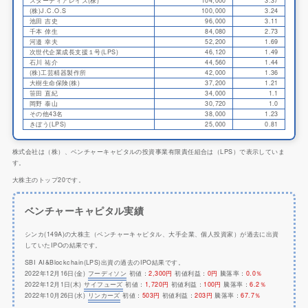
スターティアレイズ(株)
104,000
3.37
(株)J.C.O.S
100,000
3.24
池田 吉史
96,000
3.11
千本 倖生
84,080
2.73
河邉 幸夫
52,200
1.69
次世代企業成長支援１号(LPS)
46,120
1.49
石川 祐介
44,560
1.44
(株)工芸精器製作所
42,000
1.36
大樹生命保険(株)
37,200
1.21
笹田 直紀
34,000
1.1
岡野 泰山
30,720
1.0
その他43名
38,000
1.23
きぼう(LPS)
25,000
0.81
株式会社は（株）、ベンチャーキャピタルの投資事業有限責任組合は（LPS）で表示していま
す。
大株主のトップ20です。
ベンチャーキャピタル実績
シンカ(149A)の大株主（ベンチャーキャピタル、大手企業、個人投資家）が過去に出資
していたIPOの結果です。
SBI AI&Blockchain(LPS)出資の過去のIPO結果です。
2022年12月16日(金)
フーディソン
初値：
2,300円
初値利益：
0円
騰落率：
0.0％
2022年12月1日(木)
サイフューズ
初値：
1,720円
初値利益：
100円
騰落率：
6.2％
2022年10月26日(水)
リンカーズ
初値：
503円
初値利益：
203円
騰落率：
67.7％