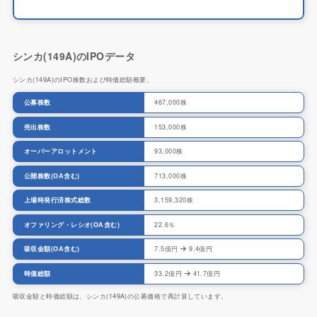
シンカ(149A)のIPOデータ
シンカ(149A)のIPO株数および時価総額概要。
公募株数
467,000株
売出株数
153,000株
オーバーアロットメント
93,000株
公開株数(OA含む)
713,000株
上場時発行済株式総数
3,159,320株
オファリング・レシオ(OA含む)
22.6％
吸収金額(OA含む)
7.5億円
9.4億円
時価総額
33.2億円
41.7億円
吸収金額と時価総額は、シンカ(149A)の公募価格で再計算しています。