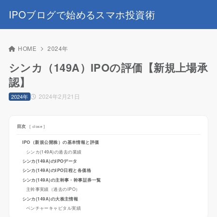
IPOブログで始めるスマホ投資術
HOME
2024年
シンカ（149A）IPOの評価【新規上場承
認】
2024年2月21日
2024年
目次
[
close
]
IPO（新規公開株）の基本情報と評価
シンカ(149A)の過去の業績
シンカ(149A)のIPOデータ
シンカ(149A)のIPO日程と各価格
シンカ(149A)の主幹事・幹事証券一覧
主幹事実績（過去のIPO）
シンカ(149A)の大株主情報
ベンチャーキャピタル実績