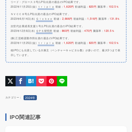
リード・グロース３号(LPS)出資の過去のIPO結果です。
2022年11月25日(金)
ｔｒｉｐｌａ
初値：
1,620円
初値利益：
820円
騰落率：
102.5％
ＮＶＣＣ８号(LPS)出資の過去のIPO結果です。
2023年6月14日(水)
Ｇｌｏｂｅｅ
初値：
2,666円
初値利益：
1,516円
騰落率：
131.8％
次世代企業成長支援１号(LPS)出資の過去のIPO結果です。
2023年12月6日(水)
ＱＰＳ研究所
初値：
860円
初値利益：
470円
騰落率：
120.5％
(株)工芸精器製作所出資の過去のIPO結果です。
2022年11月25日(金)
ｔｒｉｐｌａ
初値：
1,620円
初値利益：
820円
騰落率：
102.5％
他IPOにも出資している大株主（ベンチャーキャピタル数）が多いので、最大5つまで表
示しています。
2024年
カテゴリー：
IPO関連記事