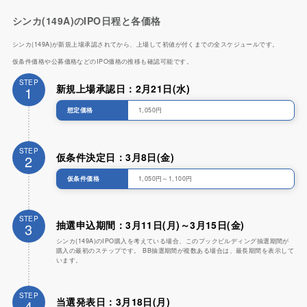
シンカ(149A)のIPO日程と各価格
シンカ(149A)が新規上場承認されてから、上場して初値が付くまでの全スケジュールです。
仮条件価格や公募価格などのIPO価格の推移も確認可能です。
STEP
新規上場承認日：2月21日(水)
1
想定価格
1,050円
STEP
仮条件決定日：3月8日(金)
2
仮条件価格
1,050円～1,100円
STEP
抽選申込期間：3月11日(月)～3月15日(金)
3
シンカ(149A)のIPO購入を考えている場合、このブックビルディング抽選期間が
購入の最初のステップです。 BB抽選期間が複数ある場合は、最長期間を表示して
います。
STEP
当選発表日：3月18日(月)
4